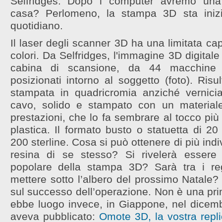
Selfridges. Dopo i computer avremo una
casa? Perlomeno, la stampa 3D sta iniz
quotidiano.
Il laser degli scanner 3D ha una limitata cap
colori. Da Selfridges, l'immagine 3D digitale
cabina di scansione, da 44 macchine fo
posizionati intorno al soggetto (foto). Risu
stampata in quadricromia anziché vernici
cavo, solido e stampato con un material
prestazioni, che lo fa sembrare al tocco pi
plastica. Il formato busto o statuetta di 2
200 sterline. Cosa si può ottenere di più indi
resina di se stesso? Si rivelerà esser
popolare della stampa 3D? Sarà tra i reg
mettere sotto l’albero del prossimo Natale
sul successo dell’operazione. Non è una prima
ebbe luogo invece, in Giappone, nel dicemb
aveva pubblicato:
Omote 3D, la vostra repli