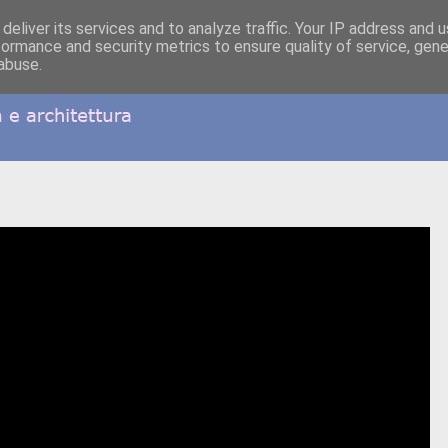
deliver its services and to analyze traffic. Your IP address and 
formance and security metrics to ensure quality of service, gen
abuse.