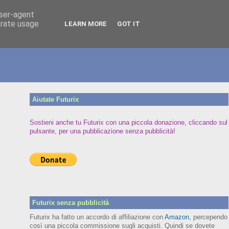
user-agent
erate usage
LEARN MORE
GOT IT
Aiutate Futurix
Sostieni anche tu Futurix con una piccola donazione, cliccando sul
pulsante, per una pubblicazione senza pubblicità!
Futurix senza pubblicità
Futurix ha fatto un accordo di affiliazione con
Amazon
, percependo
così una piccola commissione sugli acquisti. Quindi se dovete