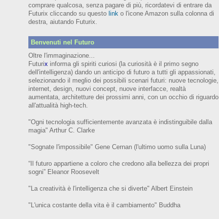
comprare qualcosa, senza pagare di più, ricordatevi di entrare da
Futurix cliccando su questo
link
o l'icone Amazon sulla colonna di
destra, aiutando Futurix.
Benvenuti nel Futuro
Oltre l'immaginazione...
Futuri
x
informa gli spiriti curiosi (
la curiosità è il primo segno
dell'intelligenza)
dando un anticipo
di futuro
a tutti gli appassionati,
selezionando il meglio dei possibili scenari futuri:
nuove tecnologie,
internet,
design,
nuovi concept, nuove interfacce, realtà
aumentata, architetture dei prossimi anni,
con
un occhio di riguardo
all'attualità high-tech.
"Ogni tecnologia sufficientemente avanzata è indistinguibile dalla
magia" Arthur C. Clarke
"Sognate l'impossibile" Gene Cernan (l'ultimo uomo sulla Luna)
“Il futuro appartiene a coloro che credono alla bellezza dei prop
ri
sogni”
Eleanor
Roosevelt
"La creatività è l'intelligenza che si diverte"
Albert Einstein
"L'unica costante della vita è il cambiamento" Buddha