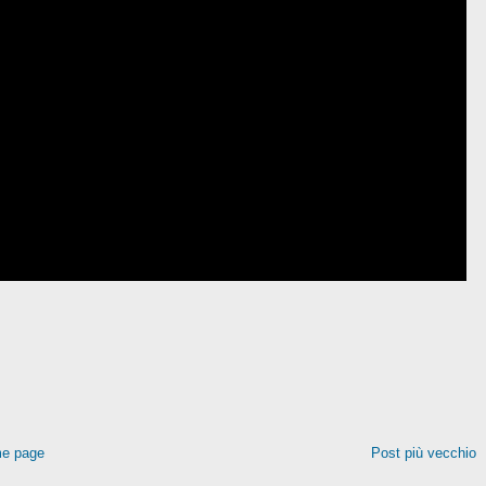
e page
Post più vecchio