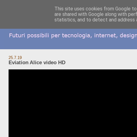
This site uses cookies from Google to 
are shared with Google along with per
statistics, and to detect and address 
25.7.19
Eviation Alice video HD