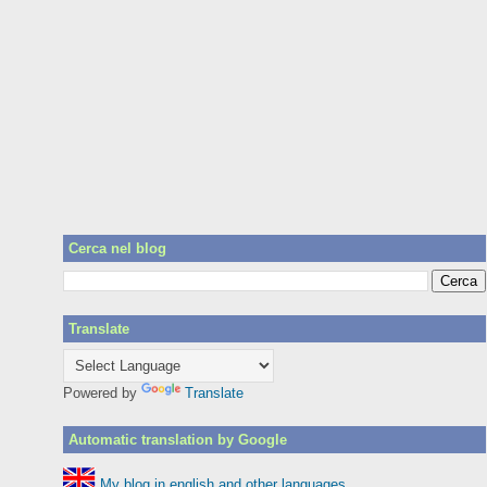
Cerca nel blog
Translate
Powered by
Translate
Automatic translation by Google
My blog in english and other languages