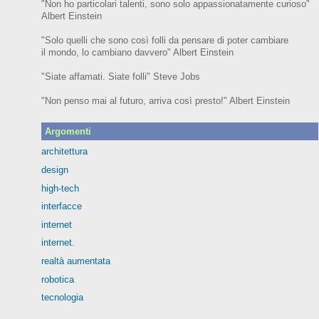
"Non ho particolari talenti, sono solo appassionatamente curioso"
Albert Einstein
"Solo quelli che sono così folli da pensare di poter cambiare
il mondo, lo cambiano davvero" Albert Einstein
"Siate affamati. Siate folli" Steve Jobs
"Non penso mai al futuro, arriva così presto!" Albert Einstein
Argomenti
architettura
design
high-tech
interfacce
internet
internet.
realtà aumentata
robotica
tecnologia