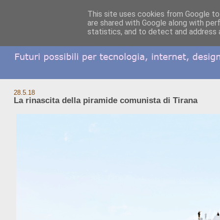
This site uses cookies from Google to 
are shared with Google along with per
statistics, and to detect and address 
28.5.18
La rinascita della piramide comunista di Tirana