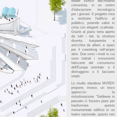
leader storico dell'Albania
comunista, in un centro
d’educazione tecnologica
per i giovani. Il progetto mira
a restituire l'edificio al
pubblico, potendo salire in
cima con eleganti scalinate.
Grazie al piano terra aperto
da tutti i lati, la struttura
diventa trasparente e
arricchita da alberi, e spazi
per il coworking nell’ampio
atrio. Due sono i modi in cui
sono trattati i monumenti
fatiscenti del comunismo
dell'Europa orientale: o li
distruggono o li lasciano
intatti.
Lo studio olandese MVRDV
propone, invece, un terzo
approccio: la
ristrutturazione. “Sebbene in
passato ci fossero piani per
trasformare questo
monumentale edificio in un
teatro nazionale, questo non