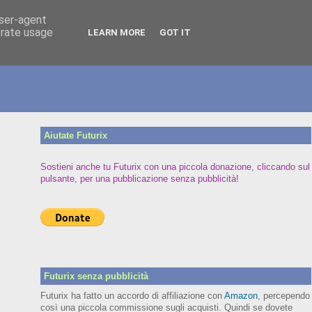
user-agent
erate usage
LEARN MORE
GOT IT
Aiutate Futurix
Sostieni anche tu Futurix con una piccola donazione, cliccando sul
pulsante, per una pubblicazione senza pubblicità!
Futurix senza pubblicità
Futurix ha fatto un accordo di affiliazione con
Amazon
, percependo
così una piccola commissione sugli acquisti. Quindi se dovete