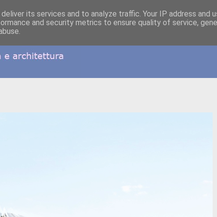
deliver its services and to analyze traffic. Your IP address and 
formance and security metrics to ensure quality of service, gen
abuse.