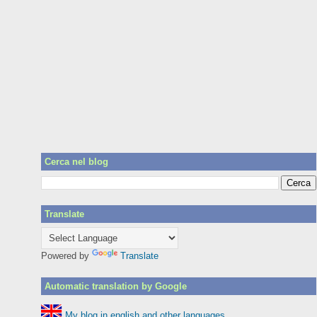
Cerca nel blog
Translate
Powered by
Translate
Automatic translation by Google
My blog in english and other languages