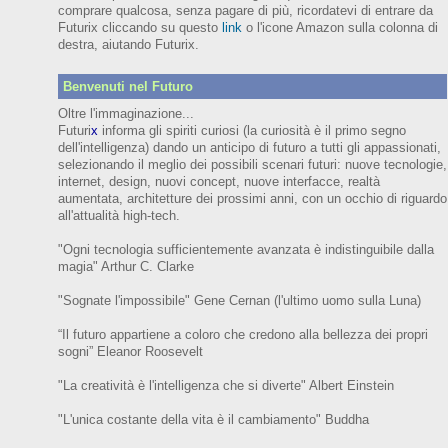
comprare qualcosa, senza pagare di più, ricordatevi di entrare da
Futurix cliccando su questo
link
o l'icone Amazon sulla colonna di
destra, aiutando Futurix.
Benvenuti nel Futuro
Oltre l'immaginazione...
Futuri
x
informa gli spiriti curiosi (
la curiosità è il primo segno
dell'intelligenza)
dando un anticipo
di futuro
a tutti gli appassionati,
selezionando il meglio dei possibili scenari futuri:
nuove tecnologie,
internet,
design,
nuovi concept, nuove interfacce, realtà
aumentata, architetture dei prossimi anni,
con
un occhio di riguardo
all'attualità high-tech.
"Ogni tecnologia sufficientemente avanzata è indistinguibile dalla
magia" Arthur C. Clarke
"Sognate l'impossibile" Gene Cernan (l'ultimo uomo sulla Luna)
“Il futuro appartiene a coloro che credono alla bellezza dei prop
ri
sogni”
Eleanor
Roosevelt
"La creatività è l'intelligenza che si diverte"
Albert Einstein
"L'unica costante della vita è il cambiamento" Buddha