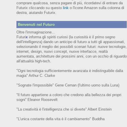
comprare qualcosa, senza pagare di più, ricordatevi di entrare da
Futurix cliccando su questo
link
o l'icone Amazon sulla colonna di
destra, aiutando Futurix.
Benvenuti nel Futuro
Oltre l'immaginazione...
Futuri
x
informa gli spiriti curiosi (
la curiosità è il primo segno
dell'intelligenza)
dando un anticipo
di futuro
a tutti gli appassionati,
selezionando il meglio dei possibili scenari futuri:
nuove tecnologie,
internet,
design,
nuovi concept, nuove interfacce, realtà
aumentata, architetture dei prossimi anni,
con
un occhio di riguardo
all'attualità high-tech.
"Ogni tecnologia sufficientemente avanzata è indistinguibile dalla
magia" Arthur C. Clarke
"Sognate l'impossibile" Gene Cernan (l'ultimo uomo sulla Luna)
“Il futuro appartiene a coloro che credono alla bellezza dei prop
ri
sogni”
Eleanor
Roosevelt
"La creatività è l'intelligenza che si diverte"
Albert Einstein
"L'unica costante della vita è il cambiamento" Buddha