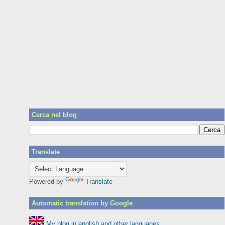
Cerca nel blog
Translate
Powered by
Translate
Automatic translation by Google
My blog in english and other languages