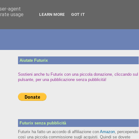
user-agent
erate usage
LEARN MORE
GOT IT
Aiutate Futurix
Sostieni anche tu Futurix con una piccola donazione, cliccando sul
pulsante, per una pubblicazione senza pubblicità!
Futurix senza pubblicità
Futurix ha fatto un accordo di affiliazione con
Amazon
, percependo
così una piccola commissione sugli acquisti. Quindi se dovete