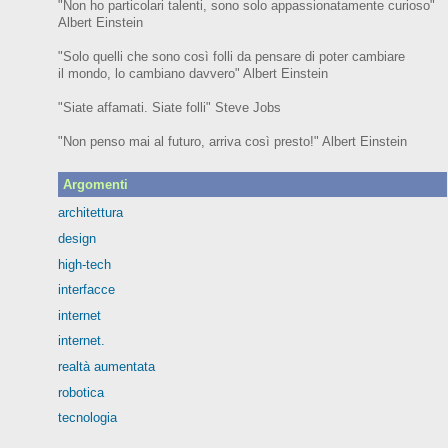
"Non ho particolari talenti, sono solo appassionatamente curioso"
Albert Einstein
"Solo quelli che sono così folli da pensare di poter cambiare
il mondo, lo cambiano davvero" Albert Einstein
"Siate affamati. Siate folli" Steve Jobs
"Non penso mai al futuro, arriva così presto!" Albert Einstein
Argomenti
architettura
design
high-tech
interfacce
internet
internet.
realtà aumentata
robotica
tecnologia