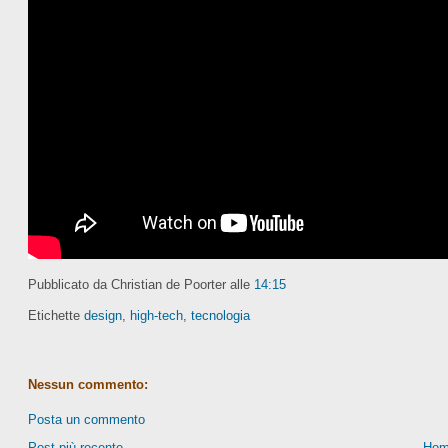
Pubblicato da Christian de Poorter
alle
14:15
Etichette
design
,
high-tech
,
tecnologia
Nessun commento:
Posta un commento
Post più recente
Hom