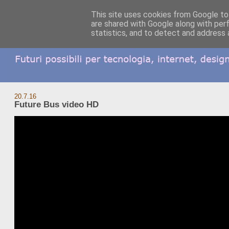
This site uses cookies from Google to 
are shared with Google along with per
statistics, and to detect and address 
20.7.16
Future Bus video HD