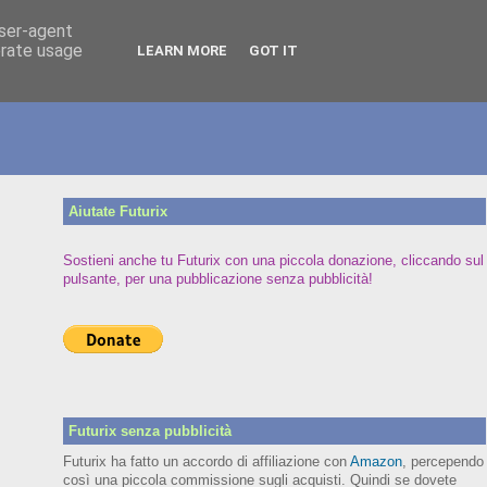
user-agent
erate usage
LEARN MORE
GOT IT
Aiutate Futurix
Sostieni anche tu Futurix con una piccola donazione, cliccando sul
pulsante, per una pubblicazione senza pubblicità!
Futurix senza pubblicità
Futurix ha fatto un accordo di affiliazione con
Amazon
, percependo
così una piccola commissione sugli acquisti. Quindi se dovete