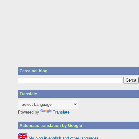
Cerca nel blog
Translate
Powered by
Translate
Automatic translation by Google
My blog in english and other languages