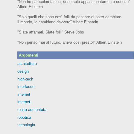
"Non ho particolari talenti, sono solo appassionatamente curioso"
Albert Einstein
"Solo quelli che sono così folli da pensare di poter cambiare
il mondo, lo cambiano davvero" Albert Einstein
"Siate affamati. Siate folli" Steve Jobs
"Non penso mai al futuro, arriva così presto!" Albert Einstein
Argomenti
architettura
design
high-tech
interfacce
internet
internet.
realtà aumentata
robotica
tecnologia