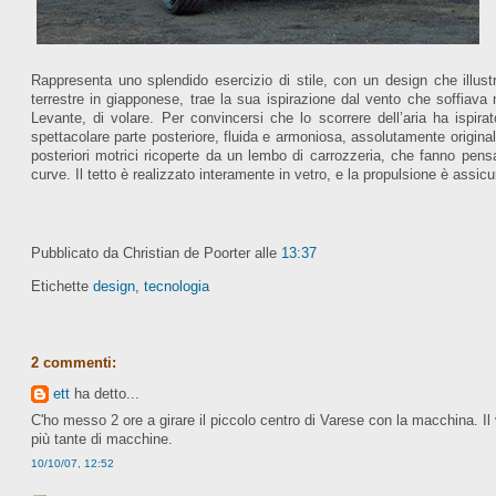
Rappresenta uno splendido esercizio di stile, con un design che illustr
terrestre in giapponese, trae la sua ispirazione dal vento che soffiava 
Levante, di volare. Per convincersi che lo scorrere dell’aria ha ispi
spettacolare parte posteriore, fluida e armoniosa, assolutamente originale.
posteriori motrici ricoperte da un lembo di carrozzeria, che fanno pensare
curve. Il tetto è realizzato interamente in vetro, e la propulsione è assic
Pubblicato da Christian de Poorter
alle
13:37
Etichette
design
,
tecnologia
2 commenti:
ett
ha detto...
C'ho messo 2 ore a girare il piccolo centro di Varese con la macchina. Il
più tante di macchine.
10/10/07, 12:52