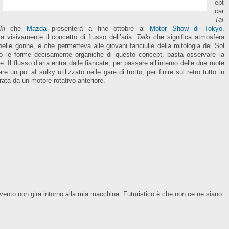
ept
car
Tai
ki
che
Mazda
presenterà a fine ottobre al
Motor Show di Tokyo
.
a visivamente il concetto di flusso dell’aria.
Taiki
che significa atmosfera
nelle gonne, e che permetteva alle giovani fanciulle della mitologia del Sol
rato le forme decisamente organiche di questo concept, basta osservare la
 Il flusso d’aria entra dalle fiancate, per passare all’interno delle due ruote
 un po’ al sulky utilizzato nelle gare di trotto, per finire sul retro tutto in
urata da un motore rotativo anteriore.
 vento non gira intorno alla mia macchina. Futuristico è che non ce ne siano