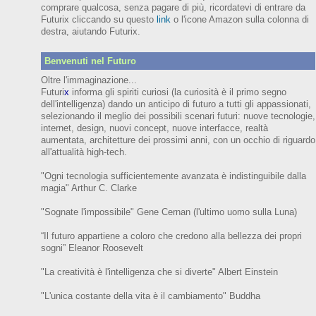
comprare qualcosa, senza pagare di più, ricordatevi di entrare da
Futurix cliccando su questo
link
o l'icone Amazon sulla colonna di
destra, aiutando Futurix.
Benvenuti nel Futuro
Oltre l'immaginazione...
Futuri
x
informa gli spiriti curiosi (
la curiosità è il primo segno
dell'intelligenza)
dando un anticipo
di futuro
a tutti gli appassionati,
selezionando il meglio dei possibili scenari futuri:
nuove tecnologie,
internet,
design,
nuovi concept, nuove interfacce, realtà
aumentata, architetture dei prossimi anni,
con
un occhio di riguardo
all'attualità high-tech.
"Ogni tecnologia sufficientemente avanzata è indistinguibile dalla
magia" Arthur C. Clarke
"Sognate l'impossibile" Gene Cernan (l'ultimo uomo sulla Luna)
“Il futuro appartiene a coloro che credono alla bellezza dei prop
ri
sogni”
Eleanor
Roosevelt
"La creatività è l'intelligenza che si diverte"
Albert Einstein
"L'unica costante della vita è il cambiamento" Buddha