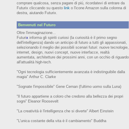
comprare qualcosa, senza pagare di più, ricordatevi di entrare da
Futurix cliccando su questo
link
o l'icone Amazon sulla colonna di
destra, aiutando Futurix.
Benvenuti nel Futuro
Oltre l'immaginazione...
Futuri
x
informa gli spiriti curiosi (
la curiosità è il primo segno
dell'intelligenza)
dando un anticipo
di futuro
a tutti gli appassionati,
selezionando il meglio dei possibili scenari futuri:
nuove tecnologie,
internet,
design,
nuovi concept, nuove interfacce, realtà
aumentata, architetture dei prossimi anni,
con
un occhio di riguardo
all'attualità high-tech.
"Ogni tecnologia sufficientemente avanzata è indistinguibile dalla
magia" Arthur C. Clarke
"Sognate l'impossibile" Gene Cernan (l'ultimo uomo sulla Luna)
“Il futuro appartiene a coloro che credono alla bellezza dei prop
ri
sogni”
Eleanor
Roosevelt
"La creatività è l'intelligenza che si diverte"
Albert Einstein
"L'unica costante della vita è il cambiamento" Buddha