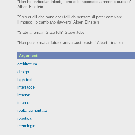
"Non ho particolari talenti, sono solo appassionatamente curioso"
Albert Einstein
"Solo quelli che sono così folli da pensare di poter cambiare
il mondo, lo cambiano davvero" Albert Einstein
"Siate affamati. Siate folli" Steve Jobs
"Non penso mai al futuro, arriva così presto!" Albert Einstein
Argomenti
architettura
design
high-tech
interfacce
internet
internet.
realtà aumentata
robotica
tecnologia