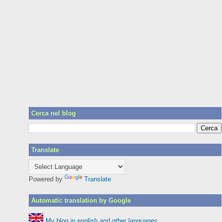
Cerca nel blog
Translate
Powered by
Translate
Automatic translation by Google
My blog in english and other languages