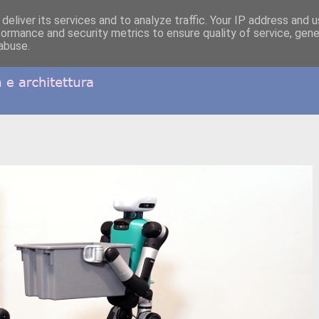
deliver its services and to analyze traffic. Your IP address and 
formance and security metrics to ensure quality of service, gen
abuse.