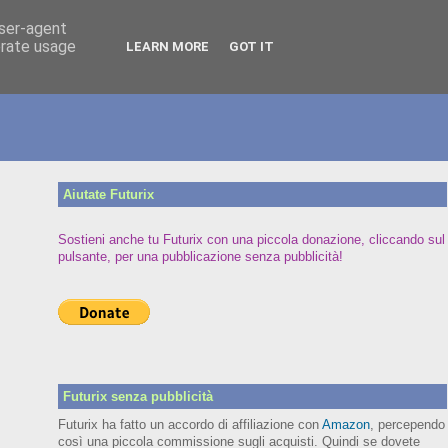
user-agent
erate usage
LEARN MORE
GOT IT
Aiutate Futurix
Sostieni anche tu Futurix con una piccola donazione, cliccando sul
pulsante, per una pubblicazione senza pubblicità!
Futurix senza pubblicità
Futurix ha fatto un accordo di affiliazione con
Amazon
, percependo
così una piccola commissione sugli acquisti. Quindi se dovete