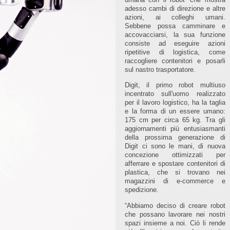
adesso cambi di direzione e altre
azioni, ai colleghi umani.
Sebbene possa camminare e
accovacciarsi, la sua funzione
consiste ad eseguire azioni
ripetitive di logistica, come
raccogliere contenitori e posarli
sul nastro trasportatore.
Digit, il primo robot multiuso
incentrato sull'uomo realizzato
per il lavoro logistico, ha la taglia
e la forma di un essere umano:
175 cm per circa 65 kg. Tra gli
aggiornamenti più entusiasmanti
della prossima generazione di
Digit ci sono le mani, di nuova
concezione ottimizzati per
afferrare e spostare contenitori di
plastica, che si trovano nei
magazzini di e-commerce e
spedizione.
“Abbiamo deciso di creare robot
che possano lavorare nei nostri
spazi insieme a noi. Ciò li rende