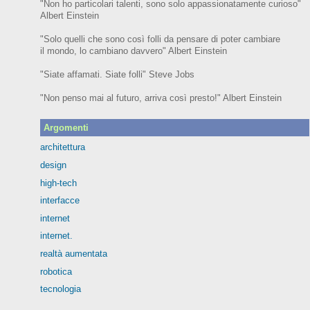
"Non ho particolari talenti, sono solo appassionatamente curioso"
Albert Einstein
"Solo quelli che sono così folli da pensare di poter cambiare
il mondo, lo cambiano davvero" Albert Einstein
"Siate affamati. Siate folli" Steve Jobs
"Non penso mai al futuro, arriva così presto!" Albert Einstein
Argomenti
architettura
design
high-tech
interfacce
internet
internet.
realtà aumentata
robotica
tecnologia