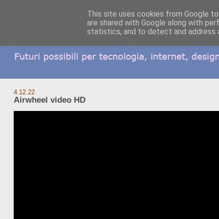
This site uses cookies from Google to 
are shared with Google along with per
statistics, and to detect and address 
4.12.22
Airwheel video HD