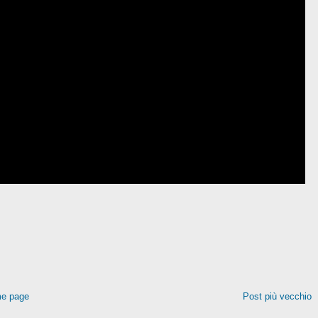
e page
Post più vecchio