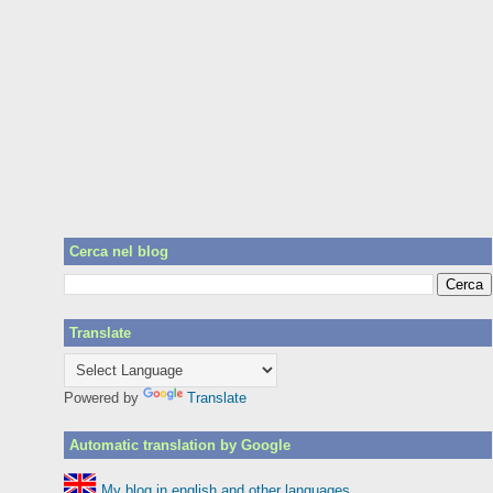
Cerca nel blog
Translate
Powered by
Translate
Automatic translation by Google
My blog in english and other languages