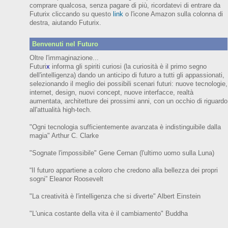
comprare qualcosa, senza pagare di più, ricordatevi di entrare da
Futurix cliccando su questo
link
o l'icone Amazon sulla colonna di
destra, aiutando Futurix.
Benvenuti nel Futuro
Oltre l'immaginazione...
Futuri
x
informa gli spiriti curiosi (
la curiosità è il primo segno
dell'intelligenza)
dando un anticipo
di futuro
a tutti gli appassionati,
selezionando il meglio dei possibili scenari futuri:
nuove tecnologie,
internet,
design,
nuovi concept, nuove interfacce, realtà
aumentata, architetture dei prossimi anni,
con
un occhio di riguardo
all'attualità high-tech.
"Ogni tecnologia sufficientemente avanzata è indistinguibile dalla
magia" Arthur C. Clarke
"Sognate l'impossibile" Gene Cernan (l'ultimo uomo sulla Luna)
“Il futuro appartiene a coloro che credono alla bellezza dei prop
ri
sogni”
Eleanor
Roosevelt
"La creatività è l'intelligenza che si diverte"
Albert Einstein
"L'unica costante della vita è il cambiamento" Buddha