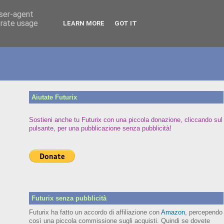
user-agent
erate usage
LEARN MORE
GOT IT
Aiutate Futurix
Sostieni anche tu Futurix con una piccola donazione, cliccando sul
pulsante, per una pubblicazione senza pubblicità!
Futurix senza pubblicità
Futurix ha fatto un accordo di affiliazione con
Amazon
, percependo
così una piccola commissione sugli acquisti. Quindi se dovete