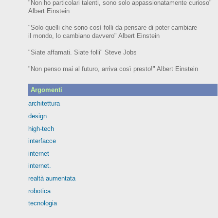
"Non ho particolari talenti, sono solo appassionatamente curioso"
Albert Einstein
"Solo quelli che sono così folli da pensare di poter cambiare
il mondo, lo cambiano davvero" Albert Einstein
"Siate affamati. Siate folli" Steve Jobs
"Non penso mai al futuro, arriva così presto!" Albert Einstein
Argomenti
architettura
design
high-tech
interfacce
internet
internet.
realtà aumentata
robotica
tecnologia