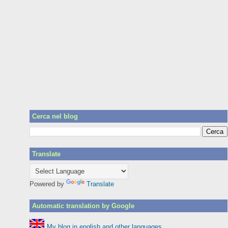
Cerca nel blog
Translate
Powered by
Translate
Automatic translation by Google
My blog in english and other languages