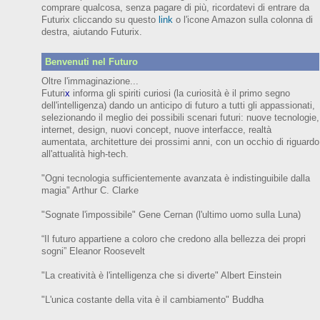
comprare qualcosa, senza pagare di più, ricordatevi di entrare da
Futurix cliccando su questo
link
o l'icone Amazon sulla colonna di
destra, aiutando Futurix.
Benvenuti nel Futuro
Oltre l'immaginazione...
Futuri
x
informa gli spiriti curiosi (
la curiosità è il primo segno
dell'intelligenza)
dando un anticipo
di futuro
a tutti gli appassionati,
selezionando il meglio dei possibili scenari futuri:
nuove tecnologie,
internet,
design,
nuovi concept, nuove interfacce, realtà
aumentata, architetture dei prossimi anni,
con
un occhio di riguardo
all'attualità high-tech.
"Ogni tecnologia sufficientemente avanzata è indistinguibile dalla
magia" Arthur C. Clarke
"Sognate l'impossibile" Gene Cernan (l'ultimo uomo sulla Luna)
“Il futuro appartiene a coloro che credono alla bellezza dei prop
ri
sogni”
Eleanor
Roosevelt
"La creatività è l'intelligenza che si diverte"
Albert Einstein
"L'unica costante della vita è il cambiamento" Buddha