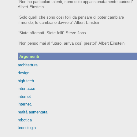
"Non ho particolari talenti, sono solo appassionatamente curioso"
Albert Einstein
"Solo quelli che sono così folli da pensare di poter cambiare
il mondo, lo cambiano davvero" Albert Einstein
"Siate affamati. Siate folli" Steve Jobs
"Non penso mai al futuro, arriva così presto!" Albert Einstein
Argomenti
architettura
design
high-tech
interfacce
internet
internet.
realtà aumentata
robotica
tecnologia