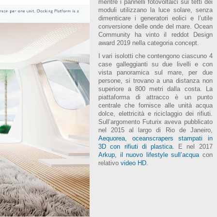
mentre i pannelli fotovoltaici sui tetti dei
moduli utilizzano la luce solare, senza
dimenticare i generatori eolici e l’utile
conversione delle onde del mare. Ocean
Community ha vinto il reddot Design
award 2019 nella categoria concept.
I vari isolotti che contengono ciascuno 4
case galleggianti su due livelli e con
vista panoramica sul mare, per due
persone, si trovano a una distanza non
superiore a 800 metri dalla costa. La
piattaforma di attracco è un punto
centrale che fornisce alle unità acqua
dolce, elettricità e riciclaggio dei rifiuti.
Sull’argomento Futurix aveva pubblicato
nel 2015 al largo di Rio de Janeiro,
Aequorea, oceanscrapers stampati in
3D con rifiuti di plastica
. E nel 2017
Arkup, il nuovo lifestyle sull’acqua
con
relativo
video HD
.