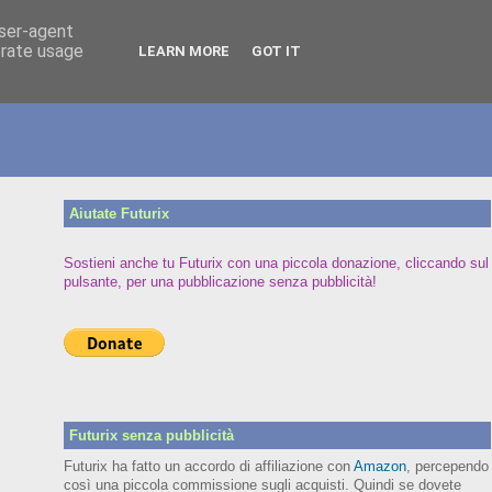
user-agent
erate usage
LEARN MORE
GOT IT
Aiutate Futurix
Sostieni anche tu Futurix con una piccola donazione, cliccando sul
pulsante, per una pubblicazione senza pubblicità!
Futurix senza pubblicità
Futurix ha fatto un accordo di affiliazione con
Amazon
, percependo
così una piccola commissione sugli acquisti. Quindi se dovete