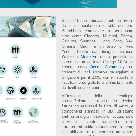
Già fra 15 anni, l'innalzamento del livello
dei mari modificherà le città costiere.
Potrebbero cominciare a scomparire
città come Giacarta, Mumbai, Dacca,
Calcutta, Shanghai, Hong Kong, New
Orleans, Miami e un terzo di New
York… Ideato dal designer polacco
Wojciech Morsztyn
come progetto di
laurea, del noto Royal College Of Art di
Londra, ecco
Ocean Community
, un
concept di unità abitative galleggianti a
Singapore per il 2035, come risposta al
riscaldamento globale e all'innalzamento
dei livelli degli oceani.
All’insegna della tecnologia
autosufficiente, i moduli dal design
futuristico realizzati in fibra di vetro, e
componenti stampati in 3D, utilizzano
fonti di energia rinnovabile: acqua, sole
e vento. Il vento che soffia tra le
strutture raffredda naturalmente l'interno,
e stabilizza la temperatura ambiente,