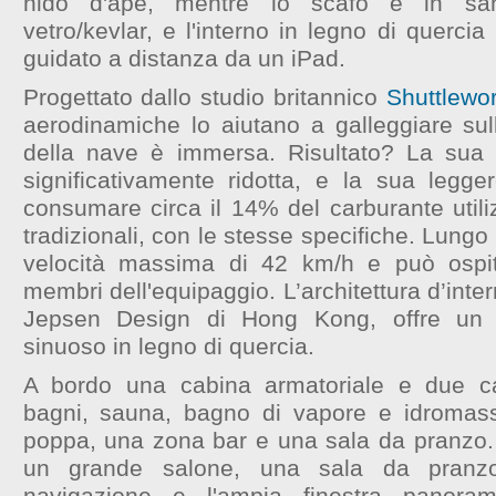
nido d'ape, mentre lo scafo è in sa
vetro/kevlar, e l'interno in legno di querci
guidato a distanza da un iPad.
Progettato dallo studio britannico
Shuttlewo
aerodinamiche lo aiutano a galleggiare sul
della nave è immersa. Risultato? La sua 
significativamente ridotta, e la sua legge
consumare circa il 14% del carburante utili
tradizionali, con le stesse specifiche. Lungo
velocità massima di 42 km/h e può ospi
membri dell'equipaggio. L’architettura d’inter
Jepsen Design di Hong Kong, offre un 
sinuoso in legno di quercia.
A bordo una cabina armatoriale e due cab
bagni, sauna, bagno di vapore e idromass
poppa, una zona bar e una sala da pranzo. 
un grande salone, una sala da pranzo
navigazione e l'ampia finestra panora