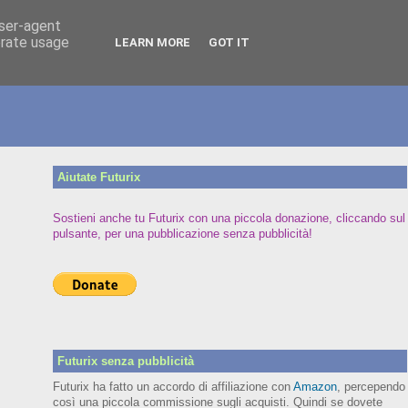
user-agent
erate usage
LEARN MORE
GOT IT
Aiutate Futurix
Sostieni anche tu Futurix con una piccola donazione, cliccando sul
pulsante, per una pubblicazione senza pubblicità!
Futurix senza pubblicità
Futurix ha fatto un accordo di affiliazione con
Amazon
, percependo
così una piccola commissione sugli acquisti. Quindi se dovete