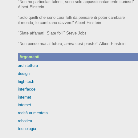
"Non ho particolari talenti, sono solo appassionatamente curioso"
Albert Einstein
"Solo quelli che sono così folli da pensare di poter cambiare
il mondo, lo cambiano davvero" Albert Einstein
"Siate affamati. Siate folli" Steve Jobs
"Non penso mai al futuro, arriva così presto!" Albert Einstein
Argomenti
architettura
design
high-tech
interfacce
internet
internet.
realtà aumentata
robotica
tecnologia