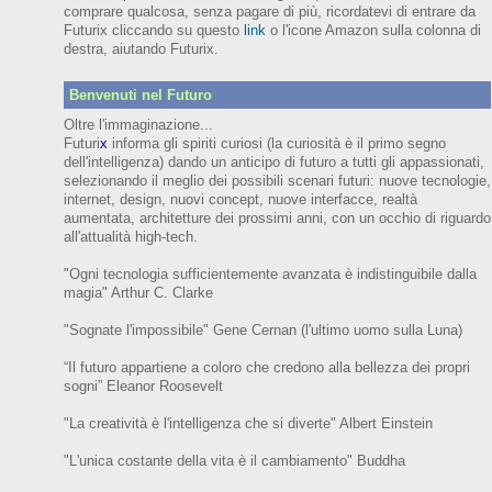
comprare qualcosa, senza pagare di più, ricordatevi di entrare da
Futurix cliccando su questo
link
o l'icone Amazon sulla colonna di
destra, aiutando Futurix.
Benvenuti nel Futuro
Oltre l'immaginazione...
Futuri
x
informa gli spiriti curiosi (
la curiosità è il primo segno
dell'intelligenza)
dando un anticipo
di futuro
a tutti gli appassionati,
selezionando il meglio dei possibili scenari futuri:
nuove tecnologie,
internet,
design,
nuovi concept, nuove interfacce, realtà
aumentata, architetture dei prossimi anni,
con
un occhio di riguardo
all'attualità high-tech.
"Ogni tecnologia sufficientemente avanzata è indistinguibile dalla
magia" Arthur C. Clarke
"Sognate l'impossibile" Gene Cernan (l'ultimo uomo sulla Luna)
“Il futuro appartiene a coloro che credono alla bellezza dei prop
ri
sogni”
Eleanor
Roosevelt
"La creatività è l'intelligenza che si diverte"
Albert Einstein
"L'unica costante della vita è il cambiamento" Buddha