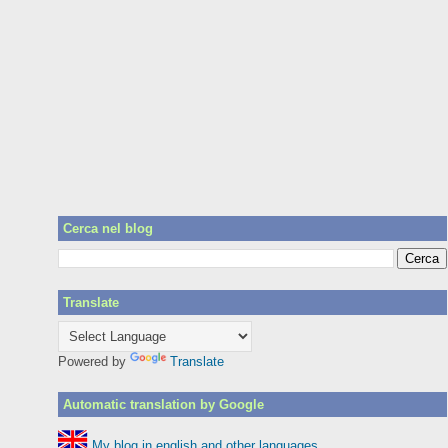
Cerca nel blog
Translate
Powered by
Translate
Automatic translation by Google
My blog in english and other languages