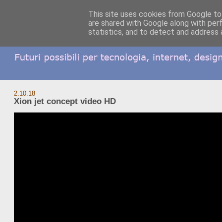
This site uses cookies from Google to 
are shared with Google along with per
statistics, and to detect and address 
2.10.18
Xion jet concept video HD