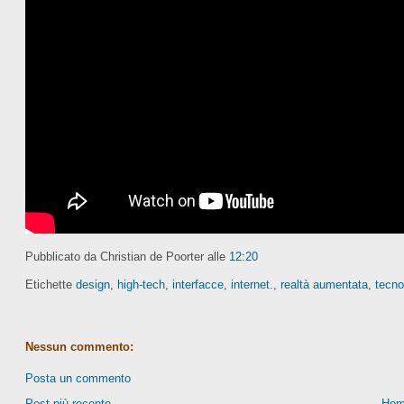
Pubblicato da Christian de Poorter
alle
12:20
Etichette
design
,
high-tech
,
interfacce
,
internet.
,
realtà aumentata
,
tecno
Nessun commento:
Posta un commento
Post più recente
Hom