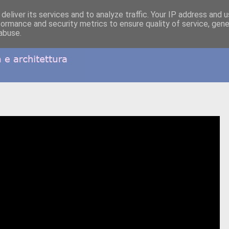
deliver its services and to analyze traffic. Your IP address and 
formance and security metrics to ensure quality of service, gen
abuse.