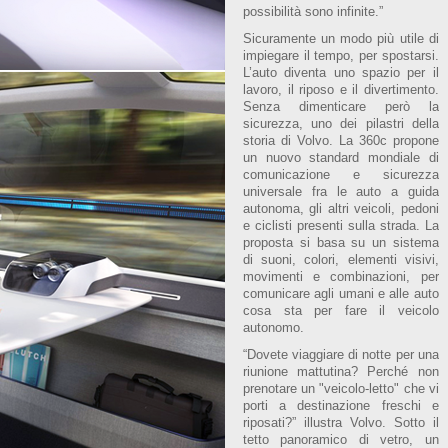
possibilità sono infinite.”
Sicuramente un modo più utile di
impiegare il tempo, per spostarsi.
L’auto diventa uno spazio per il
lavoro, il riposo e il divertimento.
Senza dimenticare però la
sicurezza, uno dei pilastri della
storia di Volvo. La 360c propone
un nuovo standard mondiale di
comunicazione e sicurezza
universale fra le auto a guida
autonoma, gli altri veicoli, pedoni
e ciclisti presenti sulla strada. La
proposta si basa su un sistema
di suoni, colori, elementi visivi,
movimenti e combinazioni, per
comunicare agli umani e alle auto
cosa sta per fare il veicolo
autonomo.
“Dovete viaggiare di notte per una
riunione mattutina? Perché non
prenotare un "veicolo-letto" che vi
porti a destinazione freschi e
riposati?” illustra Volvo. Sotto il
tetto panoramico di vetro, un