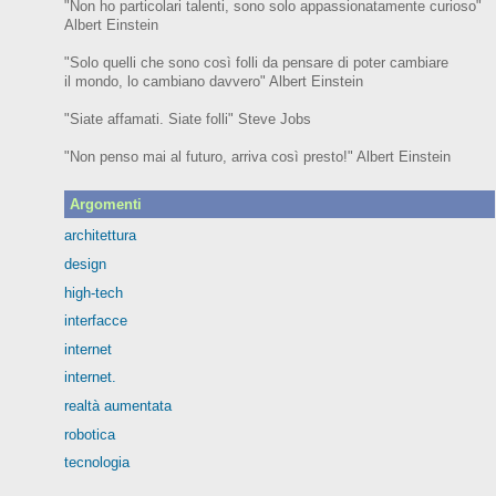
"Non ho particolari talenti, sono solo appassionatamente curioso"
Albert Einstein
"Solo quelli che sono così folli da pensare di poter cambiare
il mondo, lo cambiano davvero" Albert Einstein
"Siate affamati. Siate folli" Steve Jobs
"Non penso mai al futuro, arriva così presto!" Albert Einstein
Argomenti
architettura
design
high-tech
interfacce
internet
internet.
realtà aumentata
robotica
tecnologia