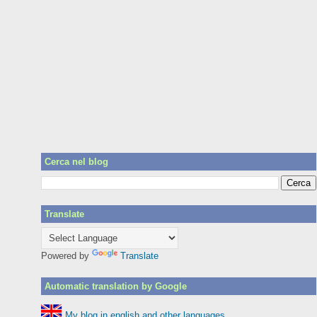
Cerca nel blog
Translate
Powered by
Translate
Automatic translation by Google
My blog in english and other languages