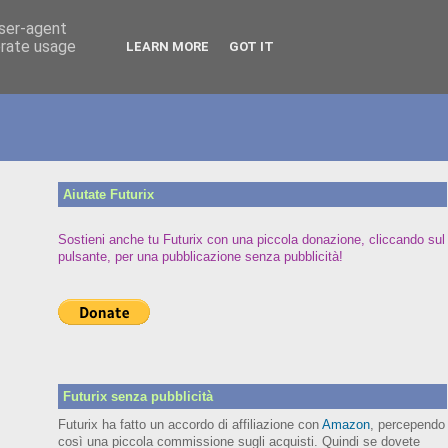
user-agent
erate usage
LEARN MORE
GOT IT
Aiutate Futurix
Sostieni anche tu Futurix con una piccola donazione, cliccando sul
pulsante, per una pubblicazione senza pubblicità!
Futurix senza pubblicità
Futurix ha fatto un accordo di affiliazione con
Amazon
, percependo
così una piccola commissione sugli acquisti. Quindi se dovete