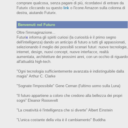
comprare qualcosa, senza pagare di più, ricordatevi di entrare da
Futurix cliccando su questo
link
o l'icone Amazon sulla colonna di
destra, aiutando Futurix.
Benvenuti nel Futuro
Oltre l'immaginazione...
Futuri
x
informa gli spiriti curiosi (
la curiosità è il primo segno
dell'intelligenza)
dando un anticipo
di futuro
a tutti gli appassionati,
selezionando il meglio dei possibili scenari futuri:
nuove tecnologie,
internet,
design,
nuovi concept, nuove interfacce, realtà
aumentata, architetture dei prossimi anni,
con
un occhio di riguardo
all'attualità high-tech.
"Ogni tecnologia sufficientemente avanzata è indistinguibile dalla
magia" Arthur C. Clarke
"Sognate l'impossibile" Gene Cernan (l'ultimo uomo sulla Luna)
“Il futuro appartiene a coloro che credono alla bellezza dei prop
ri
sogni”
Eleanor
Roosevelt
"La creatività è l'intelligenza che si diverte"
Albert Einstein
"L'unica costante della vita è il cambiamento" Buddha