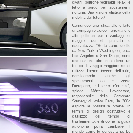
divani, poltrone reclinabili relax, e
letto a bordo per spostamenti
notturni. Una visione olistica della
mobilità del futuro?
Comunque una sfida alle offerte
di compagnie aeree, ferroviarie e
altri pullman per i vantaggi di
maggior confort, praticità e
riservatezza. “Rotte come quelle
da New York a Washington, e da
Los Angeles a San Diego, sono
destinazioni che richiedono un
tempo di viaggio maggiore se si
utilizza l’aereo invece dell’auto,
considerando anche gli
spostamenti da e verso
l’aeroporto, e i tempi d’attesa.”,
spiega Mårten Levenstam,
responsabile della Corporate
Strategy di Volvo Cars, “la 360c
esplora le possibilità offerte, in
termini di design costruttivo e
d’utilizzo del tempo di
trasferimento, e di come la guida
autonoma potrà cambiare il
mondo come lo conosciamo. Le