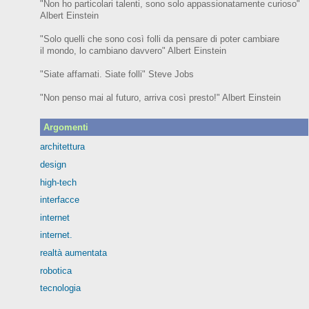
"Non ho particolari talenti, sono solo appassionatamente curioso"
Albert Einstein
"Solo quelli che sono così folli da pensare di poter cambiare
il mondo, lo cambiano davvero" Albert Einstein
"Siate affamati. Siate folli" Steve Jobs
"Non penso mai al futuro, arriva così presto!" Albert Einstein
Argomenti
architettura
design
high-tech
interfacce
internet
internet.
realtà aumentata
robotica
tecnologia