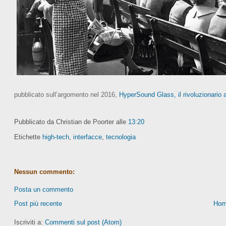
pubblicato sull’argomento nel 2016,
HyperSound Glass, il rivoluzionario 
Pubblicato da Christian de Poorter
alle
13:20
Etichette
high-tech
,
interfacce
,
tecnologia
Nessun commento:
Posta un commento
Post più recente
Hom
Iscriviti a:
Commenti sul post (Atom)