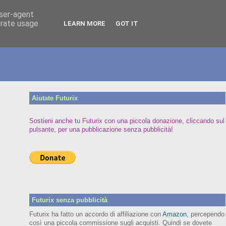
user-agent
erate usage
LEARN MORE
GOT IT
Aiutate Futurix
Sostieni anche tu Futurix con una piccola donazione, cliccando sul
pulsante, per una pubblicazione senza pubblicità!
Futurix senza pubblicità
Futurix ha fatto un accordo di affiliazione con
Amazon
, percependo
così una piccola commissione sugli acquisti. Quindi se dovete