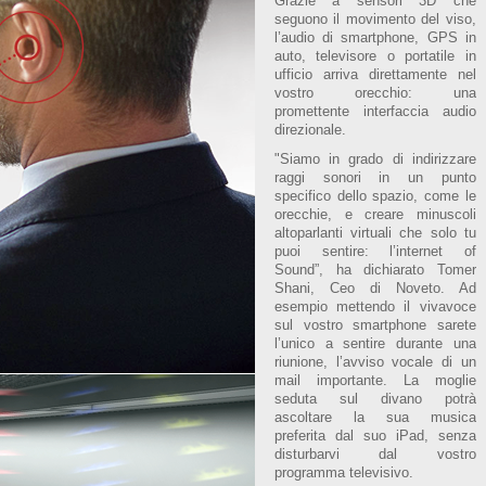
Grazie a sensori 3D che
seguono il movimento del viso,
l’audio di smartphone, GPS in
auto, televisore o portatile in
ufficio arriva direttamente nel
vostro orecchio: una
promettente interfaccia audio
direzionale.
"Siamo in grado di indirizzare
raggi sonori in un punto
specifico dello spazio, come le
orecchie, e creare minuscoli
altoparlanti virtuali che solo tu
puoi sentire: l’internet of
Sound”, ha dichiarato Tomer
Shani, Ceo di Noveto. Ad
esempio mettendo il vivavoce
sul vostro smartphone sarete
l’unico a sentire durante una
riunione, l’avviso vocale di un
mail importante. La moglie
seduta sul divano potrà
ascoltare la sua musica
preferita dal suo iPad, senza
disturbarvi dal vostro
programma televisivo.