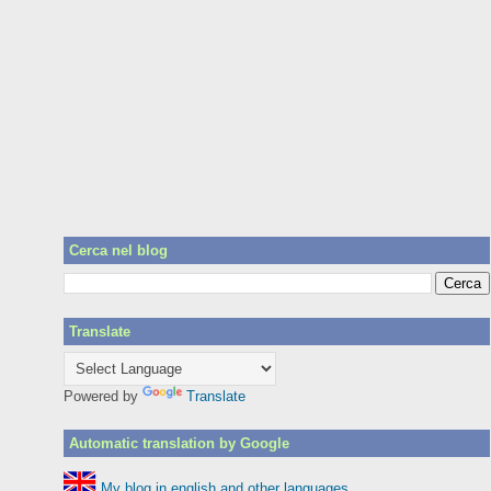
Cerca nel blog
Translate
Powered by
Translate
Automatic translation by Google
My blog in english and other languages