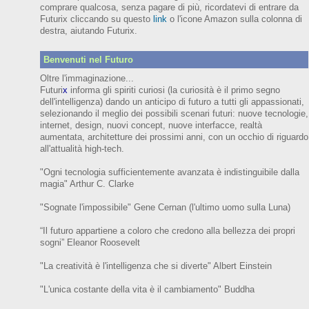
comprare qualcosa, senza pagare di più, ricordatevi di entrare da
Futurix cliccando su questo
link
o l'icone Amazon sulla colonna di
destra, aiutando Futurix.
Benvenuti nel Futuro
Oltre l'immaginazione...
Futuri
x
informa gli spiriti curiosi (
la curiosità è il primo segno
dell'intelligenza)
dando un anticipo
di futuro
a tutti gli appassionati,
selezionando il meglio dei possibili scenari futuri:
nuove tecnologie,
internet,
design,
nuovi concept, nuove interfacce, realtà
aumentata, architetture dei prossimi anni,
con
un occhio di riguardo
all'attualità high-tech.
"Ogni tecnologia sufficientemente avanzata è indistinguibile dalla
magia" Arthur C. Clarke
"Sognate l'impossibile" Gene Cernan (l'ultimo uomo sulla Luna)
“Il futuro appartiene a coloro che credono alla bellezza dei prop
ri
sogni”
Eleanor
Roosevelt
"La creatività è l'intelligenza che si diverte"
Albert Einstein
"L'unica costante della vita è il cambiamento" Buddha