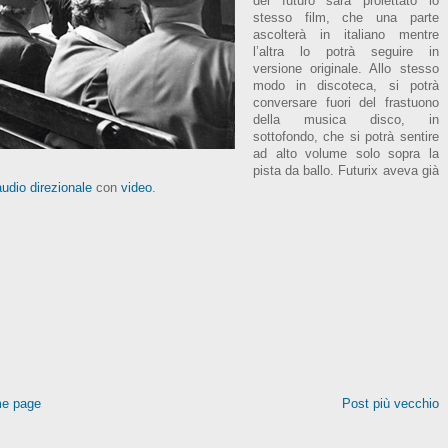
del futuro sarà proiettato lo
stesso film, che una parte
ascolterà in italiano mentre
l’altra lo potrà seguire in
versione originale. Allo stesso
modo in discoteca, si potrà
conversare fuori del frastuono
della musica disco, in
sottofondo, che si potrà sentire
ad alto volume solo sopra la
pista da ballo. Futurix aveva già
audio direzionale
con
video
.
e page
Post più vecchio