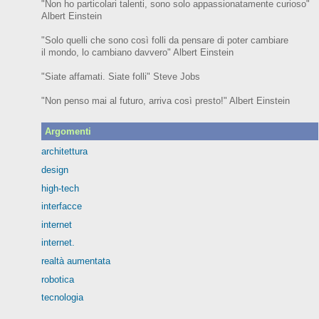
"Non ho particolari talenti, sono solo appassionatamente curioso"
Albert Einstein
"Solo quelli che sono così folli da pensare di poter cambiare
il mondo, lo cambiano davvero" Albert Einstein
"Siate affamati. Siate folli" Steve Jobs
"Non penso mai al futuro, arriva così presto!" Albert Einstein
Argomenti
architettura
design
high-tech
interfacce
internet
internet.
realtà aumentata
robotica
tecnologia