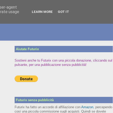
user-agent
erate usage
LEARN MORE
GOT IT
Aiutate Futurix
Sostieni anche tu Futurix con una piccola donazione, cliccando sul
pulsante, per una pubblicazione senza pubblicità!
Futurix senza pubblicità
Futurix ha fatto un accordo di affiliazione con
Amazon
, percependo
così una piccola commissione sugli acquisti. Quindi se dovete