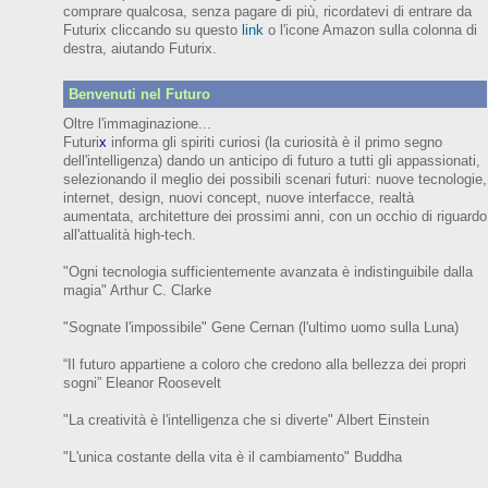
comprare qualcosa, senza pagare di più, ricordatevi di entrare da
Futurix cliccando su questo
link
o l'icone Amazon sulla colonna di
destra, aiutando Futurix.
Benvenuti nel Futuro
Oltre l'immaginazione...
Futuri
x
informa gli spiriti curiosi (
la curiosità è il primo segno
dell'intelligenza)
dando un anticipo
di futuro
a tutti gli appassionati,
selezionando il meglio dei possibili scenari futuri:
nuove tecnologie,
internet,
design,
nuovi concept, nuove interfacce, realtà
aumentata, architetture dei prossimi anni,
con
un occhio di riguardo
all'attualità high-tech.
"Ogni tecnologia sufficientemente avanzata è indistinguibile dalla
magia" Arthur C. Clarke
"Sognate l'impossibile" Gene Cernan (l'ultimo uomo sulla Luna)
“Il futuro appartiene a coloro che credono alla bellezza dei prop
ri
sogni”
Eleanor
Roosevelt
"La creatività è l'intelligenza che si diverte"
Albert Einstein
"L'unica costante della vita è il cambiamento" Buddha