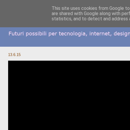
This site uses cookies from Google to 
are shared with Google along with per
statistics, and to detect and address 
13.6.15