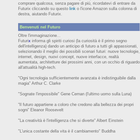
comprare qualcosa, senza pagare di più, ricordatevi di entrare da
Futurix cliccando su questo
link
o l'icone Amazon sulla colonna di
destra, aiutando Futurix.
Benvenuti nel Futuro
Oltre l'immaginazione...
Futuri
x
informa gli spiriti curiosi (
la curiosità è il primo segno
dell'intelligenza)
dando un anticipo
di futuro
a tutti gli appassionati,
selezionando il meglio dei possibili scenari futuri:
nuove tecnologie,
internet,
design,
nuovi concept, nuove interfacce, realtà
aumentata, architetture dei prossimi anni,
con
un occhio di riguardo
all'attualità high-tech.
"Ogni tecnologia sufficientemente avanzata è indistinguibile dalla
magia" Arthur C. Clarke
"Sognate l'impossibile" Gene Cernan (l'ultimo uomo sulla Luna)
“Il futuro appartiene a coloro che credono alla bellezza dei prop
ri
sogni”
Eleanor
Roosevelt
"La creatività è l'intelligenza che si diverte"
Albert Einstein
"L'unica costante della vita è il cambiamento" Buddha