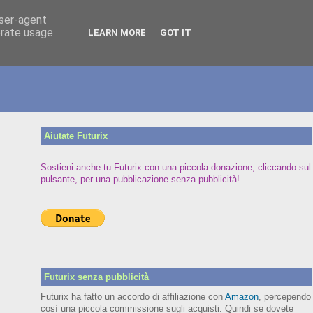
user-agent
erate usage
LEARN MORE
GOT IT
Aiutate Futurix
Sostieni anche tu Futurix con una piccola donazione, cliccando sul
pulsante, per una pubblicazione senza pubblicità!
Futurix senza pubblicità
Futurix ha fatto un accordo di affiliazione con
Amazon
, percependo
così una piccola commissione sugli acquisti. Quindi se dovete