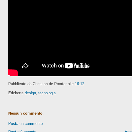
Pubblicato da Christian de Poorter
alle
16:12
Etichette
design
,
tecnologia
Nessun commento:
Posta un commento
Post più recente
Hom