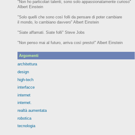
"Non ho particolari talenti, sono solo appassionatamente curioso"
Albert Einstein
"Solo quelli che sono così folli da pensare di poter cambiare
il mondo, lo cambiano davvero" Albert Einstein
"Siate affamati. Siate folli" Steve Jobs
"Non penso mai al futuro, arriva così presto!" Albert Einstein
Argomenti
architettura
design
high-tech
interfacce
internet
internet.
realtà aumentata
robotica
tecnologia