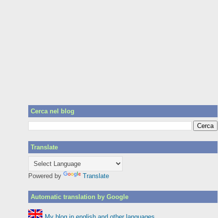
Cerca nel blog
Translate
Powered by
Translate
Automatic translation by Google
My blog in english and other languages