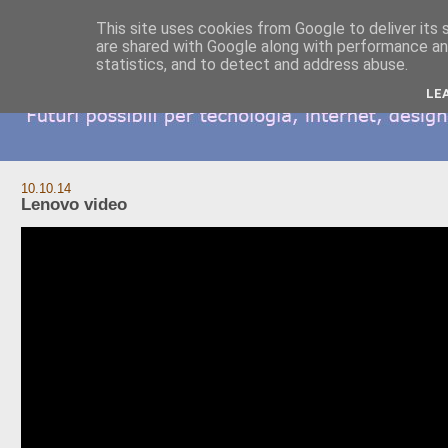
This site uses cookies from Google to deliver its 
are shared with Google along with performance and
statistics, and to detect and address abuse.
LE
10.10.14
Lenovo video