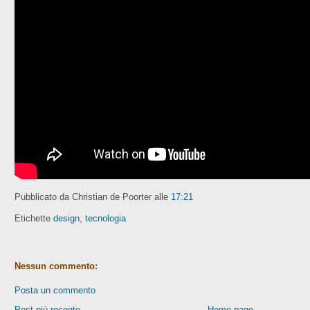
Pubblicato da Christian de Poorter
alle
17:21
Etichette
design
,
tecnologia
Nessun commento:
Posta un commento
Post più recente
Home page