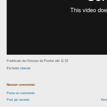
Pubblicato da Christian de Poorter
alle
11:33
Etichette
internet.
Nessun commento:
Posta un commento
Post più recente
Hom