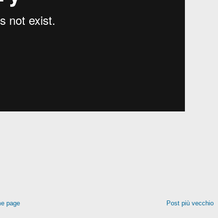
e page
Post più vecchio