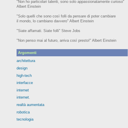
"Non ho particolari talenti, sono solo appassionatamente curioso"
Albert Einstein
"Solo quelli che sono così folli da pensare di poter cambiare
il mondo, lo cambiano davvero" Albert Einstein
"Siate affamati. Siate folli" Steve Jobs
"Non penso mai al futuro, arriva così presto!" Albert Einstein
Argomenti
architettura
design
high-tech
interfacce
internet
internet.
realtà aumentata
robotica
tecnologia