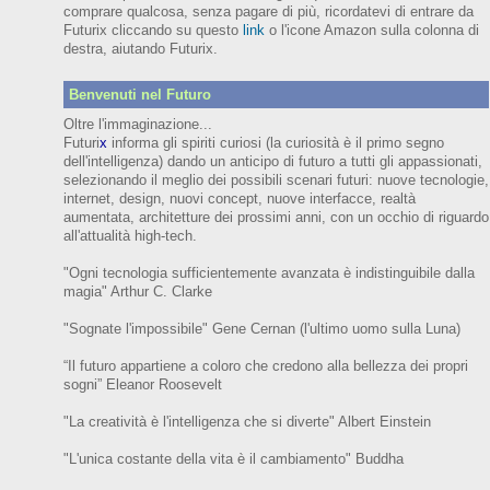
comprare qualcosa, senza pagare di più, ricordatevi di entrare da
Futurix cliccando su questo
link
o l'icone Amazon sulla colonna di
destra, aiutando Futurix.
Benvenuti nel Futuro
Oltre l'immaginazione...
Futuri
x
informa gli spiriti curiosi (
la curiosità è il primo segno
dell'intelligenza)
dando un anticipo
di futuro
a tutti gli appassionati,
selezionando il meglio dei possibili scenari futuri:
nuove tecnologie,
internet,
design,
nuovi concept, nuove interfacce, realtà
aumentata, architetture dei prossimi anni,
con
un occhio di riguardo
all'attualità high-tech.
"Ogni tecnologia sufficientemente avanzata è indistinguibile dalla
magia" Arthur C. Clarke
"Sognate l'impossibile" Gene Cernan (l'ultimo uomo sulla Luna)
“Il futuro appartiene a coloro che credono alla bellezza dei prop
ri
sogni”
Eleanor
Roosevelt
"La creatività è l'intelligenza che si diverte"
Albert Einstein
"L'unica costante della vita è il cambiamento" Buddha