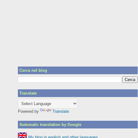
Cerca nel blog
Translate
Powered by
Translate
Automatic translation by Google
My blog in english and other languages