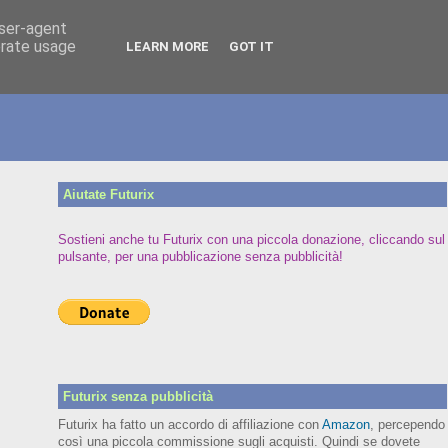
user-agent
erate usage
LEARN MORE
GOT IT
Aiutate Futurix
Sostieni anche tu Futurix con una piccola donazione, cliccando sul
pulsante, per una pubblicazione senza pubblicità!
Futurix senza pubblicità
Futurix ha fatto un accordo di affiliazione con
Amazon
, percependo
così una piccola commissione sugli acquisti. Quindi se dovete