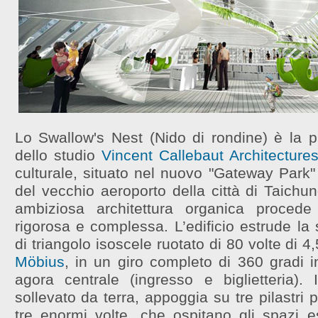
Lo Swallow's Nest (Nido di rondine) è la p
dello studio
Vincent Callebaut Architecture
culturale, situato nel nuovo "Gateway Park" 
del vecchio aeroporto della città di Taichu
ambiziosa architettura organica proced
rigorosa e complessa. L’edificio estrude la
di triangolo isoscele ruotato di 80 volte di 
Möbius
, in un giro completo di 360 gradi 
agora centrale (ingresso e biglietteria).
sollevato da terra, appoggia su tre pilastri 
tre enormi volte, che ospitano gli spazi es