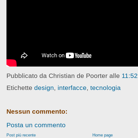
Pubblicato da Christian de Poorter
alle
11:52
Etichette
design
,
interfacce
,
tecnologia
Nessun commento:
Posta un commento
Post più recente
Home page