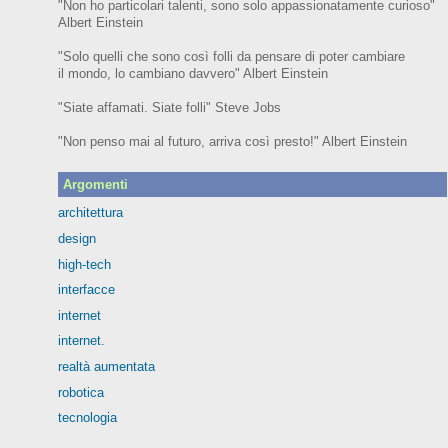
"Non ho particolari talenti, sono solo appassionatamente curioso"
Albert Einstein
"Solo quelli che sono così folli da pensare di poter cambiare
il mondo, lo cambiano davvero" Albert Einstein
"Siate affamati. Siate folli" Steve Jobs
"Non penso mai al futuro, arriva così presto!" Albert Einstein
Argomenti
architettura
design
high-tech
interfacce
internet
internet.
realtà aumentata
robotica
tecnologia