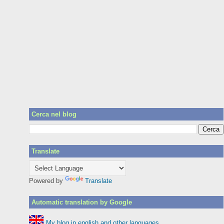
Cerca nel blog
Translate
Powered by
Translate
Automatic translation by Google
My blog in english and other languages