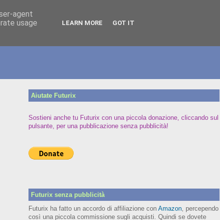
user-agent
erate usage
LEARN MORE
GOT IT
Aiutate Futurix
Sostieni anche tu Futurix con una piccola donazione, cliccando sul
pulsante, per una pubblicazione senza pubblicità!
Futurix senza pubblicità
Futurix ha fatto un accordo di affiliazione con
Amazon
, percependo
così una piccola commissione sugli acquisti. Quindi se dovete