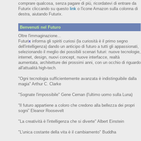
comprare qualcosa, senza pagare di più, ricordatevi di entrare da
Futurix cliccando su questo
link
o l'icone Amazon sulla colonna di
destra, aiutando Futurix.
Benvenuti nel Futuro
Oltre l'immaginazione...
Futuri
x
informa gli spiriti curiosi (
la curiosità è il primo segno
dell'intelligenza)
dando un anticipo
di futuro
a tutti gli appassionati,
selezionando il meglio dei possibili scenari futuri:
nuove tecnologie,
internet,
design,
nuovi concept, nuove interfacce, realtà
aumentata, architetture dei prossimi anni,
con
un occhio di riguardo
all'attualità high-tech.
"Ogni tecnologia sufficientemente avanzata è indistinguibile dalla
magia" Arthur C. Clarke
"Sognate l'impossibile" Gene Cernan (l'ultimo uomo sulla Luna)
“Il futuro appartiene a coloro che credono alla bellezza dei prop
ri
sogni”
Eleanor
Roosevelt
"La creatività è l'intelligenza che si diverte"
Albert Einstein
"L'unica costante della vita è il cambiamento" Buddha