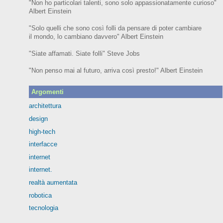
"Non ho particolari talenti, sono solo appassionatamente curioso"
Albert Einstein
"Solo quelli che sono così folli da pensare di poter cambiare
il mondo, lo cambiano davvero" Albert Einstein
"Siate affamati. Siate folli" Steve Jobs
"Non penso mai al futuro, arriva così presto!" Albert Einstein
Argomenti
architettura
design
high-tech
interfacce
internet
internet.
realtà aumentata
robotica
tecnologia