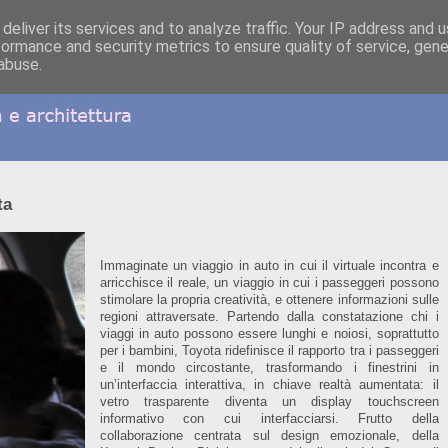
deliver its services and to analyze traffic. Your IP address and 
formance and security metrics to ensure quality of service, gen
abuse.
ta
Immaginate un viaggio in auto in cui il virtuale incontra e
arricchisce il reale, un viaggio in cui i passeggeri possono
stimolare la propria creatività, e ottenere informazioni sulle
regioni attraversate. Partendo dalla constatazione chi i
viaggi in auto possono essere lunghi e noiosi, soprattutto
per i bambini, Toyota ridefinisce il rapporto tra i passeggeri
e il mondo circostante, trasformando i finestrini in
un’interfaccia interattiva, in chiave realtà aumentata: il
vetro trasparente diventa un display touchscreen
informativo con cui interfacciarsi. Frutto della
collaborazione centrata sul design emozionale, della