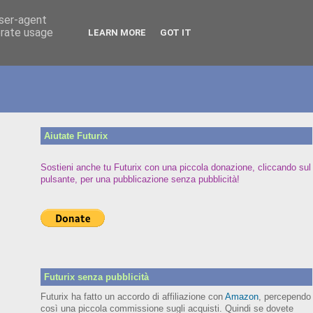
user-agent
erate usage
LEARN MORE
GOT IT
Aiutate Futurix
Sostieni anche tu Futurix con una piccola donazione, cliccando sul
pulsante, per una pubblicazione senza pubblicità!
Futurix senza pubblicità
Futurix ha fatto un accordo di affiliazione con
Amazon
, percependo
così una piccola commissione sugli acquisti. Quindi se dovete