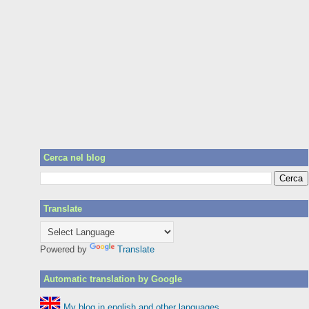
Cerca nel blog
Translate
Powered by
Translate
Automatic translation by Google
My blog in english and other languages