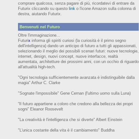
comprare qualcosa, senza pagare di più, ricordatevi di entrare da
Futurix cliccando su questo
link
o l'icone Amazon sulla colonna di
destra, aiutando Futurix.
Benvenuti nel Futuro
Oltre l'immaginazione...
Futuri
x
informa gli spiriti curiosi (
la curiosità è il primo segno
dell'intelligenza)
dando un anticipo
di futuro
a tutti gli appassionati,
selezionando il meglio dei possibili scenari futuri:
nuove tecnologie,
internet,
design,
nuovi concept, nuove interfacce, realtà
aumentata, architetture dei prossimi anni,
con
un occhio di riguardo
all'attualità high-tech.
"Ogni tecnologia sufficientemente avanzata è indistinguibile dalla
magia" Arthur C. Clarke
"Sognate l'impossibile" Gene Cernan (l'ultimo uomo sulla Luna)
“Il futuro appartiene a coloro che credono alla bellezza dei prop
ri
sogni”
Eleanor
Roosevelt
"La creatività è l'intelligenza che si diverte"
Albert Einstein
"L'unica costante della vita è il cambiamento" Buddha