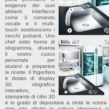
esigenze dei suoi
abitanti. Interfacce
come il comando
vocale e il multi-
touch sostituiscono i
vecchi pulsanti. Uno
chef sotto forma di
ologramma, diventa
il vostro cuoco
personale per
aiutarvi a preparare
le ricette. Il frigorifero
è dotato di display
3D olografico
interattivo, la
stampante di cibo 3D
è in grado di depositare a strati le vostre p
mini orto sfrutta la coltura idroponica s