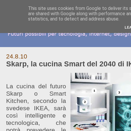
This site uses cookies from Google to deliver its 
are shared with Google along with performance and
statistics, and to detect and address abuse.
LE
24.8.10
Skarp, la cucina Smart del 2040 di 
La cucina del futuro
Skarp o Smart
Kitchen, secondo la
svedese IKEA, sarà
così intelligente e
tecnologica, che
potrà prevedere le