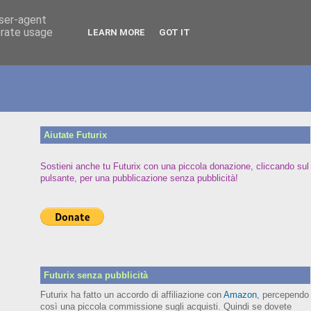
user-agent
erate usage
LEARN MORE
GOT IT
Aiutate Futurix
Sostieni anche tu Futurix con una piccola donazione, cliccando sul
pulsante, per una pubblicazione senza pubblicità!
Futurix senza pubblicità
Futurix ha fatto un accordo di affiliazione con
Amazon
, percependo
così una piccola commissione sugli acquisti. Quindi se dovete