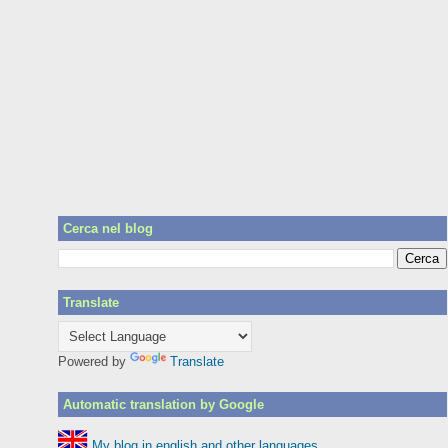
Cerca nel blog
Translate
Powered by
Translate
Automatic translation by Google
My blog in english and other languages