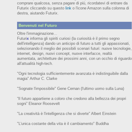
comprare qualcosa, senza pagare di più, ricordatevi di entrare da
Futurix cliccando su questo
link
o l'icone Amazon sulla colonna di
destra, aiutando Futurix.
Benvenuti nel Futuro
Oltre l'immaginazione...
Futuri
x
informa gli spiriti curiosi (
la curiosità è il primo segno
dell'intelligenza)
dando un anticipo
di futuro
a tutti gli appassionati,
selezionando il meglio dei possibili scenari futuri:
nuove tecnologie,
internet,
design,
nuovi concept, nuove interfacce, realtà
aumentata, architetture dei prossimi anni,
con
un occhio di riguardo
all'attualità high-tech.
"Ogni tecnologia sufficientemente avanzata è indistinguibile dalla
magia" Arthur C. Clarke
"Sognate l'impossibile" Gene Cernan (l'ultimo uomo sulla Luna)
“Il futuro appartiene a coloro che credono alla bellezza dei prop
ri
sogni”
Eleanor
Roosevelt
"La creatività è l'intelligenza che si diverte"
Albert Einstein
"L'unica costante della vita è il cambiamento" Buddha