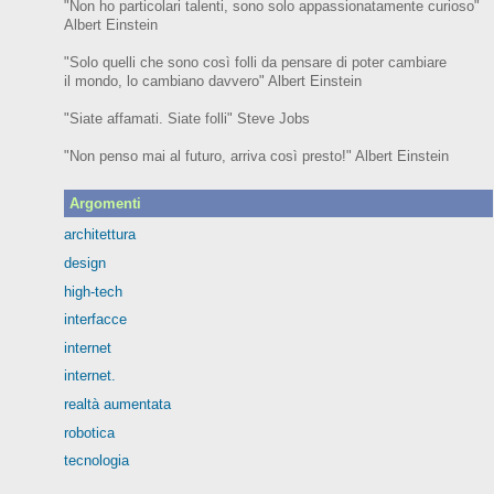
"Non ho particolari talenti, sono solo appassionatamente curioso"
Albert Einstein
"Solo quelli che sono così folli da pensare di poter cambiare
il mondo, lo cambiano davvero" Albert Einstein
"Siate affamati. Siate folli" Steve Jobs
"Non penso mai al futuro, arriva così presto!" Albert Einstein
Argomenti
architettura
design
high-tech
interfacce
internet
internet.
realtà aumentata
robotica
tecnologia