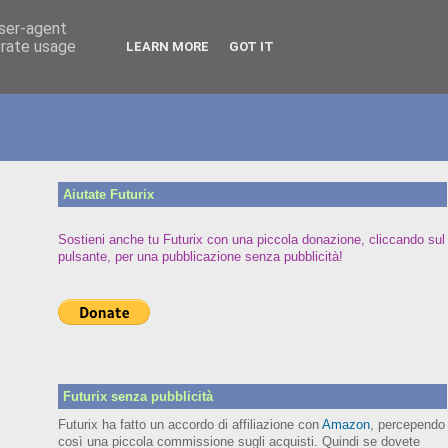
user-agent
erate usage
LEARN MORE
GOT IT
Aiutate Futurix
Sostieni anche tu Futurix con una piccola donazione, cliccando sul
pulsante, per una pubblicazione senza pubblicità!
Futurix senza pubblicità
Futurix ha fatto un accordo di affiliazione con
Amazon
, percependo
così una piccola commissione sugli acquisti. Quindi se dovete