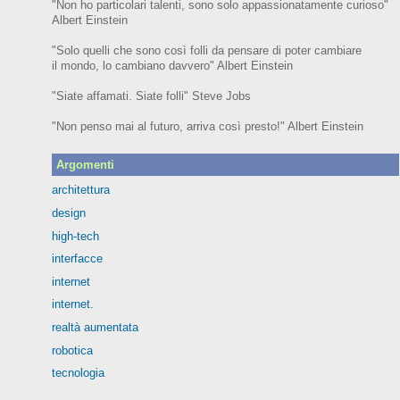
"Non ho particolari talenti, sono solo appassionatamente curioso"
Albert Einstein
"Solo quelli che sono così folli da pensare di poter cambiare
il mondo, lo cambiano davvero" Albert Einstein
"Siate affamati. Siate folli" Steve Jobs
"Non penso mai al futuro, arriva così presto!" Albert Einstein
Argomenti
architettura
design
high-tech
interfacce
internet
internet.
realtà aumentata
robotica
tecnologia