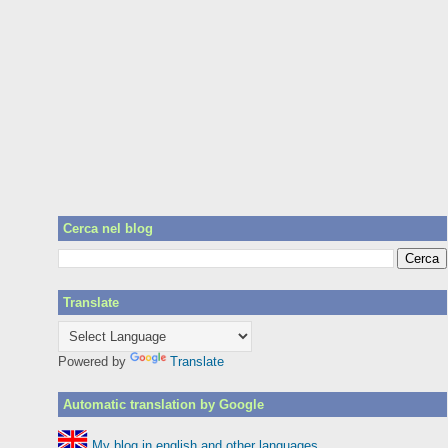
Cerca nel blog
Translate
Powered by
Translate
Automatic translation by Google
My blog in english and other languages