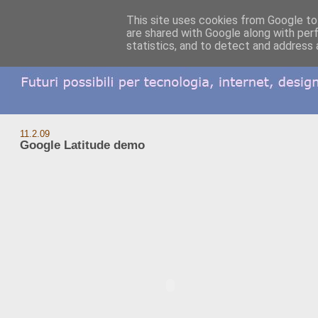
This site uses cookies from Google to 
are shared with Google along with per
statistics, and to detect and address 
11.2.09
Google Latitude demo