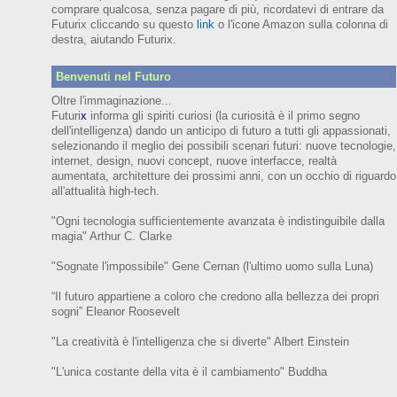
comprare qualcosa, senza pagare di più, ricordatevi di entrare da
Futurix cliccando su questo
link
o l'icone Amazon sulla colonna di
destra, aiutando Futurix.
Benvenuti nel Futuro
Oltre l'immaginazione...
Futuri
x
informa gli spiriti curiosi (
la curiosità è il primo segno
dell'intelligenza)
dando un anticipo
di futuro
a tutti gli appassionati,
selezionando il meglio dei possibili scenari futuri:
nuove tecnologie,
internet,
design,
nuovi concept, nuove interfacce, realtà
aumentata, architetture dei prossimi anni,
con
un occhio di riguardo
all'attualità high-tech.
"Ogni tecnologia sufficientemente avanzata è indistinguibile dalla
magia" Arthur C. Clarke
"Sognate l'impossibile" Gene Cernan (l'ultimo uomo sulla Luna)
“Il futuro appartiene a coloro che credono alla bellezza dei prop
ri
sogni”
Eleanor
Roosevelt
"La creatività è l'intelligenza che si diverte"
Albert Einstein
"L'unica costante della vita è il cambiamento" Buddha