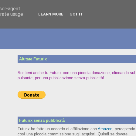
user-agent
erate usage
LEARN MORE
GOT IT
Aiutate Futurix
Sostieni anche tu Futurix con una piccola donazione, cliccando sul
pulsante, per una pubblicazione senza pubblicità!
Futurix senza pubblicità
Futurix ha fatto un accordo di affiliazione con
Amazon
, percependo
così una piccola commissione sugli acquisti. Quindi se dovete