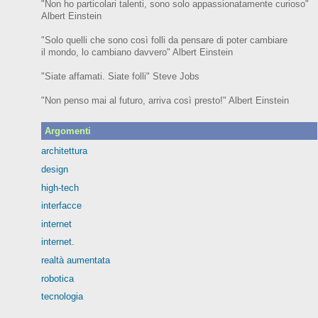
"Non ho particolari talenti, sono solo appassionatamente curioso"
Albert Einstein
"Solo quelli che sono così folli da pensare di poter cambiare
il mondo, lo cambiano davvero" Albert Einstein
"Siate affamati. Siate folli" Steve Jobs
"Non penso mai al futuro, arriva così presto!" Albert Einstein
Argomenti
architettura
design
high-tech
interfacce
internet
internet.
realtà aumentata
robotica
tecnologia