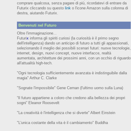
comprare qualcosa, senza pagare di più, ricordatevi di entrare da
Futurix cliccando su questo
link
o l'icone Amazon sulla colonna di
destra, aiutando Futurix.
Benvenuti nel Futuro
Oltre l'immaginazione...
Futuri
x
informa gli spiriti curiosi (
la curiosità è il primo segno
dell'intelligenza)
dando un anticipo
di futuro
a tutti gli appassionati,
selezionando il meglio dei possibili scenari futuri:
nuove tecnologie,
internet,
design,
nuovi concept, nuove interfacce, realtà
aumentata, architetture dei prossimi anni,
con
un occhio di riguardo
all'attualità high-tech.
"Ogni tecnologia sufficientemente avanzata è indistinguibile dalla
magia" Arthur C. Clarke
"Sognate l'impossibile" Gene Cernan (l'ultimo uomo sulla Luna)
“Il futuro appartiene a coloro che credono alla bellezza dei prop
ri
sogni”
Eleanor
Roosevelt
"La creatività è l'intelligenza che si diverte"
Albert Einstein
"L'unica costante della vita è il cambiamento" Buddha