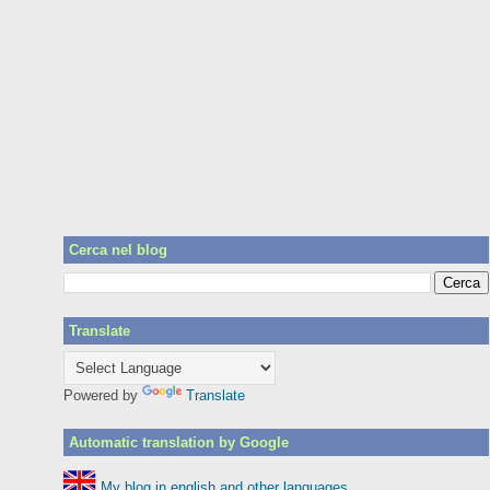
Cerca nel blog
Translate
Powered by
Translate
Automatic translation by Google
My blog in english and other languages