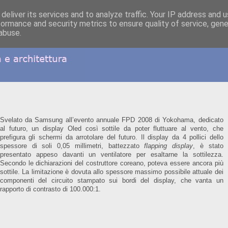
deliver its services and to analyze traffic. Your IP address and 
formance and security metrics to ensure quality of service, gen
abuse.
Svelato da Samsung all’evento annuale FPD 2008 di Yokohama, dedicato
al futuro, un display Oled così sottile da poter fluttuare al vento, che
prefigura gli schermi da arrotolare del futuro. Il display da 4 pollici dello
spessore di soli 0,05 millimetri, battezzato
flapping display
, è stato
presentato appeso davanti un ventilatore per esaltarne la sottilezza.
Secondo le dichiarazioni del costruttore coreano, poteva essere ancora più
sottile. La limitazione è dovuta allo spessore massimo possibile attuale dei
componenti del circuito stampato sui bordi del display, che vanta un
rapporto di contrasto di 100.000:1.