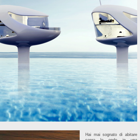
Hai mai sognato di abitare
sopra le onde in una