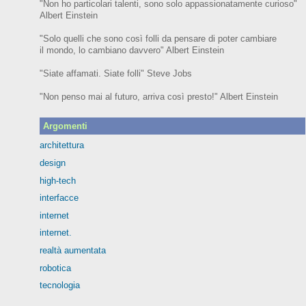
"Non ho particolari talenti, sono solo appassionatamente curioso"
Albert Einstein
"Solo quelli che sono così folli da pensare di poter cambiare
il mondo, lo cambiano davvero" Albert Einstein
"Siate affamati. Siate folli" Steve Jobs
"Non penso mai al futuro, arriva così presto!" Albert Einstein
Argomenti
architettura
design
high-tech
interfacce
internet
internet.
realtà aumentata
robotica
tecnologia