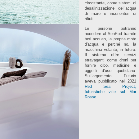
circostante, come sistemi di
desalinizzazione dell’acqua
di mare e inceneritori di
rifiuti.
Le persone potranno
accedere al SeaPod tramite
taxi acqueo, la propria moto
d'acqua e perché no, la
macchina volante, in futuro.
Il sistema offre servizi
stravaganti come droni per
fornire cibo, medicine e
oggetti d’uso quotidiano.
Sull’argomento Futurix
aveva pubblicato nel 2021
Red Sea Project,
futuristiche ville sul Mar
Rosso
.