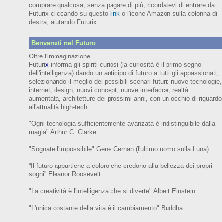
comprare qualcosa, senza pagare di più, ricordatevi di entrare da
Futurix cliccando su questo
link
o l'icone Amazon sulla colonna di
destra, aiutando Futurix.
Benvenuti nel Futuro
Oltre l'immaginazione...
Futuri
x
informa gli spiriti curiosi (
la curiosità è il primo segno
dell'intelligenza)
dando un anticipo
di futuro
a tutti gli appassionati,
selezionando il meglio dei possibili scenari futuri:
nuove tecnologie,
internet,
design,
nuovi concept, nuove interfacce, realtà
aumentata, architetture dei prossimi anni,
con
un occhio di riguardo
all'attualità high-tech.
"Ogni tecnologia sufficientemente avanzata è indistinguibile dalla
magia" Arthur C. Clarke
"Sognate l'impossibile" Gene Cernan (l'ultimo uomo sulla Luna)
“Il futuro appartiene a coloro che credono alla bellezza dei prop
ri
sogni”
Eleanor
Roosevelt
"La creatività è l'intelligenza che si diverte"
Albert Einstein
"L'unica costante della vita è il cambiamento" Buddha