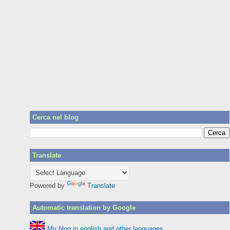
Cerca nel blog
Translate
Powered by
Translate
Automatic translation by Google
My blog in english and other languages