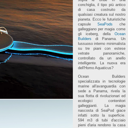
conchiglia, il tipo più antico
di casa costruito da
qualsiasi creatura sul nostro
pianeta. Ecco le futuristiche
capsule
SeaPods
che
galleggiano per magia come
gli iceberg, della
Ocean
Builders
di Panama. Un
lussuoso interno minimalista
su tre piani con estese
vetrate panoramiche,
controllato da un anello
intelligente. La nuova era
dell'Homo Aquaticus?
Ocean Builders
specializzata in tecnologie
marine all'avanguardia con
sede a Panama, rivela la
sua flotta di rivoluzionari ed
ecologici contenitori
galleggianti. La magia
nascosta di SeaPod giace
infatti sotto la superficie.
594 m3 di tubi d'acciaio
pieni d'aria rendono la casa