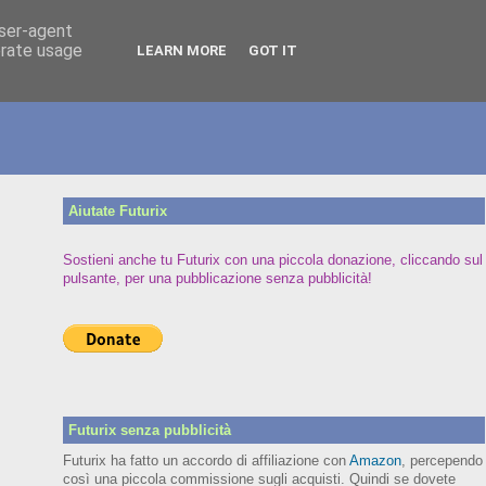
user-agent
erate usage
LEARN MORE
GOT IT
Aiutate Futurix
Sostieni anche tu Futurix con una piccola donazione, cliccando sul
pulsante, per una pubblicazione senza pubblicità!
Futurix senza pubblicità
Futurix ha fatto un accordo di affiliazione con
Amazon
, percependo
così una piccola commissione sugli acquisti. Quindi se dovete