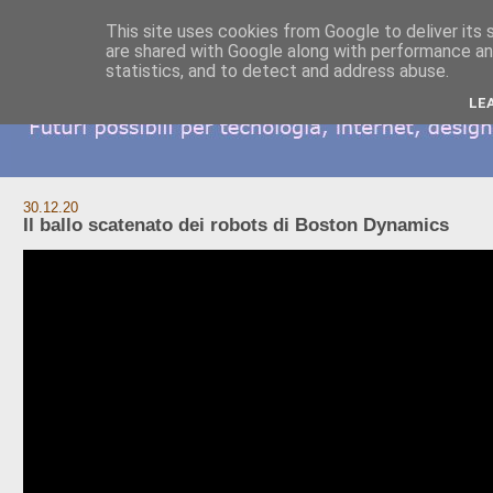
This site uses cookies from Google to deliver its 
are shared with Google along with performance and
statistics, and to detect and address abuse.
LE
30.12.20
Il ballo scatenato dei robots di Boston Dynamics