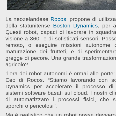
La neozelandese
Rocos
, propone di utilizz
della statunitense
Boston Dynamics
, per a
Questi robot, capaci di lavorare in squadra
visione a 360° e di sofisticati sensori. Poss
remoto, o eseguire missioni autonome 
maturazione dei frutteti, e di sperimenta
gregge di pecore. Una grande trasformazione
agricolo?
"l'era dei robot autonomi è ormai alle porte
Ceo di Rocos. “Stiamo lavorando con s
Dynamics per accelerare il processo di
sistemi software basati sul cloud. I nostri c
di automatizzare i processi fisici, che 
sporchi o pericolosi".
Ma è realistico che un robot possa davvero 