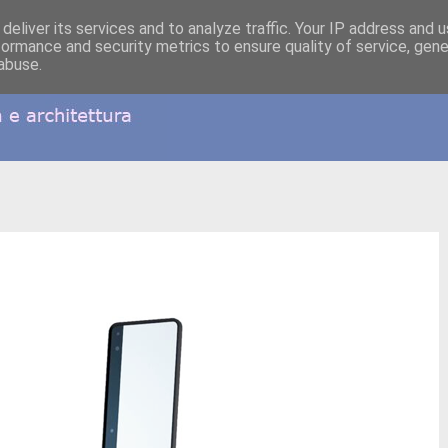
deliver its services and to analyze traffic. Your IP address and 
formance and security metrics to ensure quality of service, gen
abuse.