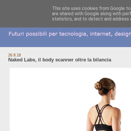
This site uses cookies from Google to 
are shared with Google along with per
statistics, and to detect and address 
26.8.18
Naked Labs, il body scanner oltre la bilancia