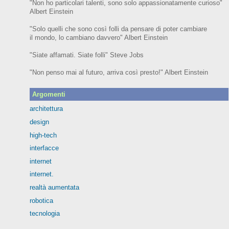
"Non ho particolari talenti, sono solo appassionatamente curioso"
Albert Einstein
"Solo quelli che sono così folli da pensare di poter cambiare
il mondo, lo cambiano davvero" Albert Einstein
"Siate affamati. Siate folli" Steve Jobs
"Non penso mai al futuro, arriva così presto!" Albert Einstein
Argomenti
architettura
design
high-tech
interfacce
internet
internet.
realtà aumentata
robotica
tecnologia