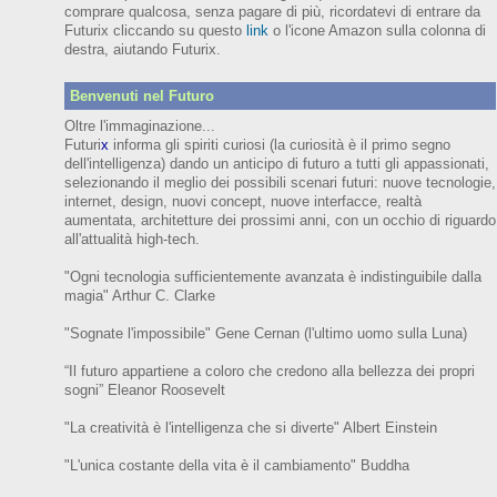
comprare qualcosa, senza pagare di più, ricordatevi di entrare da
Futurix cliccando su questo
link
o l'icone Amazon sulla colonna di
destra, aiutando Futurix.
Benvenuti nel Futuro
Oltre l'immaginazione...
Futuri
x
informa gli spiriti curiosi (
la curiosità è il primo segno
dell'intelligenza)
dando un anticipo
di futuro
a tutti gli appassionati,
selezionando il meglio dei possibili scenari futuri:
nuove tecnologie,
internet,
design,
nuovi concept, nuove interfacce, realtà
aumentata, architetture dei prossimi anni,
con
un occhio di riguardo
all'attualità high-tech.
"Ogni tecnologia sufficientemente avanzata è indistinguibile dalla
magia" Arthur C. Clarke
"Sognate l'impossibile" Gene Cernan (l'ultimo uomo sulla Luna)
“Il futuro appartiene a coloro che credono alla bellezza dei prop
ri
sogni”
Eleanor
Roosevelt
"La creatività è l'intelligenza che si diverte"
Albert Einstein
"L'unica costante della vita è il cambiamento" Buddha