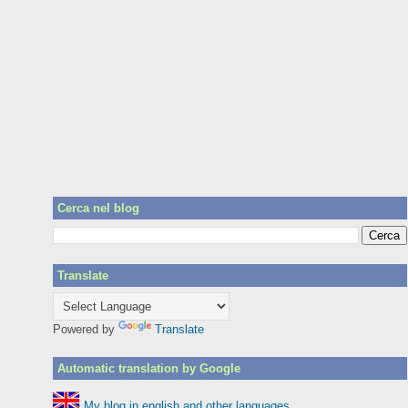
Cerca nel blog
Translate
Powered by
Translate
Automatic translation by Google
My blog in english and other languages