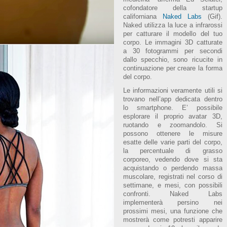
cofondatore della startup
californiana
Naked Labs
(Gif).
Naked utilizza la luce a infrarossi
per catturare il modello del tuo
corpo. Le immagini 3D catturate
a 30 fotogrammi per secondi
dallo specchio, sono ricucite in
continuazione per creare la forma
del corpo.
Le informazioni veramente utili si
trovano nell’app dedicata dentro
lo smartphone. E’ possibile
esplorare il proprio avatar 3D,
ruotando e zoomandolo. Si
possono ottenere le misure
esatte delle varie parti del corpo,
la percentuale di grasso
corporeo, vedendo dove si sta
acquistando o perdendo massa
muscolare, registrati nel corso di
settimane, e mesi, con possibili
confronti. Naked Labs
implementerà persino nei
prossimi mesi, una funzione che
mostrerà come potresti apparire