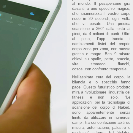
al mondo. Il pesapersone gira
davanti a uno specchio magico,
che snannerizza il vostro corpo
nudo in 20 secondi, ogni volta
che vi pesate. Una precisa
scansione a 360° dalla testa ai
piedi, da 4 milioni di punti. Oltre
al peso, l’app traccia i
cambiamenti fisici del proprio
corpo zona per zona, con massa
grassa e magra. Ben 9 misure
chiavi su spalle, petto, braccia,
vita, stomaco, fianchi,
cosce..con confronto temporale.
Nell’aspirata cura del corpo, la
bilancia e lo specchio fanno
pace. Questo futuristico prodotto
mira a rivoluzionare l'industria del
fitness e non solo. “Le
applicazioni per la tecnologia di
scansione del corpo di Naked,
sono apparentemente senza
limiti, da utilizzare in numerosi
campi, tra cui confezione abiti su
misura, automazione, palestre e
medicina” afferma Ed Sclater,