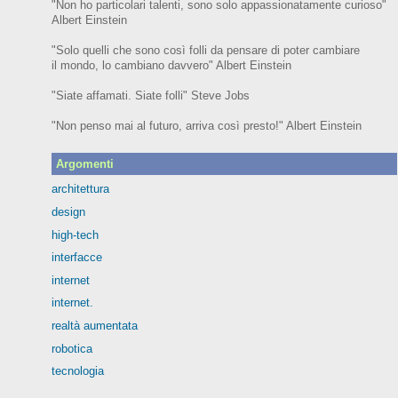
"Non ho particolari talenti, sono solo appassionatamente curioso"
Albert Einstein
"Solo quelli che sono così folli da pensare di poter cambiare
il mondo, lo cambiano davvero" Albert Einstein
"Siate affamati. Siate folli" Steve Jobs
"Non penso mai al futuro, arriva così presto!" Albert Einstein
Argomenti
architettura
design
high-tech
interfacce
internet
internet.
realtà aumentata
robotica
tecnologia