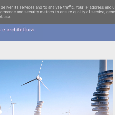
deliver its services and to analyze traffic. Your IP address and 
formance and security metrics to ensure quality of service, gen
abuse.