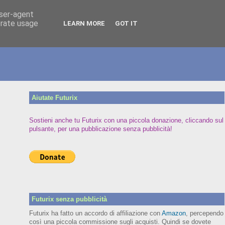
user-agent
erate usage
LEARN MORE
GOT IT
Aiutate Futurix
Sostieni anche tu Futurix con una piccola donazione, cliccando sul
pulsante, per una pubblicazione senza pubblicità!
Futurix senza pubblicità
Futurix ha fatto un accordo di affiliazione con
Amazon
, percependo
così una piccola commissione sugli acquisti. Quindi se dovete