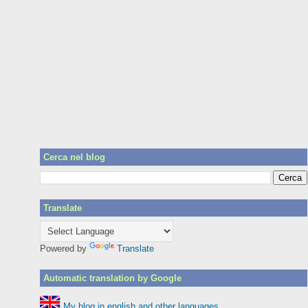
Cerca nel blog
Translate
Powered by
Translate
Automatic translation by Google
My blog in english and other languages