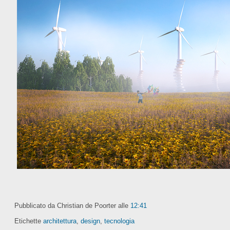
Pubblicato da Christian de Poorter
alle
12:41
Etichette
architettura
,
design
,
tecnologia