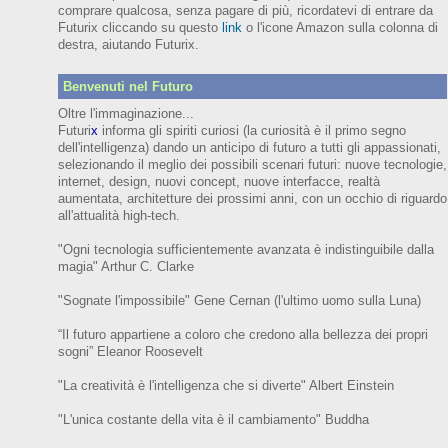
comprare qualcosa, senza pagare di più, ricordatevi di entrare da
Futurix cliccando su questo
link
o l'icone Amazon sulla colonna di
destra, aiutando Futurix.
Benvenuti nel Futuro
Oltre l'immaginazione...
Futuri
x
informa gli spiriti curiosi (
la curiosità è il primo segno
dell'intelligenza)
dando un anticipo
di futuro
a tutti gli appassionati,
selezionando il meglio dei possibili scenari futuri:
nuove tecnologie,
internet,
design,
nuovi concept, nuove interfacce, realtà
aumentata, architetture dei prossimi anni,
con
un occhio di riguardo
all'attualità high-tech.
"Ogni tecnologia sufficientemente avanzata è indistinguibile dalla
magia" Arthur C. Clarke
"Sognate l'impossibile" Gene Cernan (l'ultimo uomo sulla Luna)
“Il futuro appartiene a coloro che credono alla bellezza dei prop
ri
sogni”
Eleanor
Roosevelt
"La creatività è l'intelligenza che si diverte"
Albert Einstein
"L'unica costante della vita è il cambiamento" Buddha