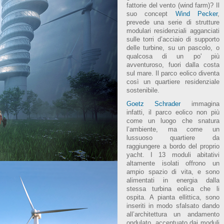
fattorie del vento (wind farm)? Il
suo concept
Wind Pecker
,
prevede una serie di strutture
modulari residenziali agganciati
sulle torri d’acciaio di supporto
delle turbine, su un pascolo, o
qualcosa di un po' più
avventuroso, fuori dalla costa
sul mare. Il parco eolico diventa
così un quartiere residenziale
sostenibile.
Goetz Schrader
immagina
infatti, il parco eolico non più
come un luogo che snatura
l’ambiente, ma come un
lussuoso quartiere da
raggiungere a bordo del proprio
yacht. I 13 moduli abitativi
altamente isolati offrono un
ampio spazio di vita, e sono
alimentati in energia dalla
stessa turbina eolica che li
ospita. A pianta ellittica, sono
inseriti in modo sfalsato dando
all’architettura un andamento
ondulato, accentuato dai moduli