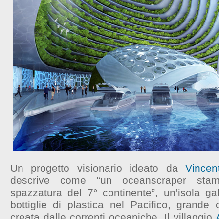
Un progetto visionario ideato da
Vincen
descrive come “un oceanscraper sta
spazzatura del 7° continente”, un’isola gall
bottiglie di plastica nel Pacifico, grande 
creata dalle correnti oceaniche. Il villaggio