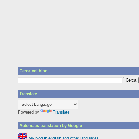
Cerca nel blog
Translate
Powered by
Translate
Automatic translation by Google
My blog in english and other languages