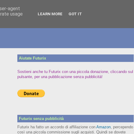
user-agent
erate usage
LEARN MORE
GOT IT
Aiutate Futurix
Sostieni anche tu Futurix con una piccola donazione, cliccando sul
pulsante, per una pubblicazione senza pubblicità!
Futurix senza pubblicità
Futurix ha fatto un accordo di affiliazione con
Amazon
, percependo
così una piccola commissione sugli acquisti. Quindi se dovete