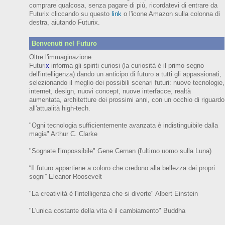
comprare qualcosa, senza pagare di più, ricordatevi di entrare da
Futurix cliccando su questo
link
o l'icone Amazon sulla colonna di
destra, aiutando Futurix.
Benvenuti nel Futuro
Oltre l'immaginazione...
Futuri
x
informa gli spiriti curiosi (
la curiosità è il primo segno
dell'intelligenza)
dando un anticipo
di futuro
a tutti gli appassionati,
selezionando il meglio dei possibili scenari futuri:
nuove tecnologie,
internet,
design,
nuovi concept, nuove interfacce, realtà
aumentata, architetture dei prossimi anni,
con
un occhio di riguardo
all'attualità high-tech.
"Ogni tecnologia sufficientemente avanzata è indistinguibile dalla
magia" Arthur C. Clarke
"Sognate l'impossibile" Gene Cernan (l'ultimo uomo sulla Luna)
“Il futuro appartiene a coloro che credono alla bellezza dei prop
ri
sogni”
Eleanor
Roosevelt
"La creatività è l'intelligenza che si diverte"
Albert Einstein
"L'unica costante della vita è il cambiamento" Buddha