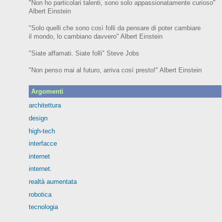
"Non ho particolari talenti, sono solo appassionatamente curioso"
Albert Einstein
"Solo quelli che sono così folli da pensare di poter cambiare
il mondo, lo cambiano davvero" Albert Einstein
"Siate affamati. Siate folli" Steve Jobs
"Non penso mai al futuro, arriva così presto!" Albert Einstein
Argomenti
architettura
design
high-tech
interfacce
internet
internet.
realtà aumentata
robotica
tecnologia