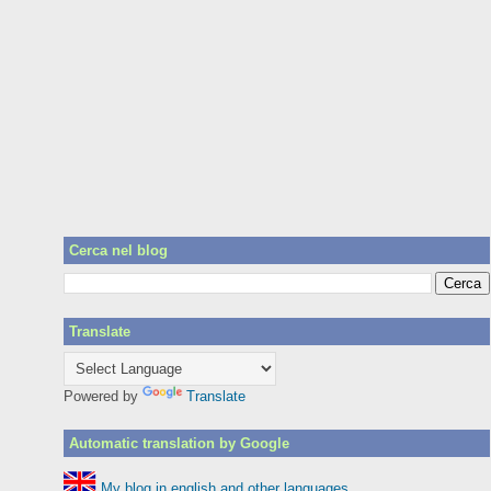
Cerca nel blog
Translate
Powered by
Translate
Automatic translation by Google
My blog in english and other languages