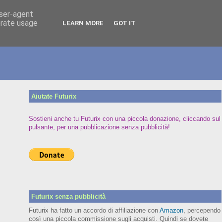
user-agent
erate usage
LEARN MORE
GOT IT
Aiutate Futurix
Sostieni anche tu Futurix con una piccola donazione, cliccando sul
pulsante, per una pubblicazione senza pubblicità!
Futurix senza pubblicità
Futurix ha fatto un accordo di affiliazione con
Amazon
, percependo
così una piccola commissione sugli acquisti. Quindi se dovete