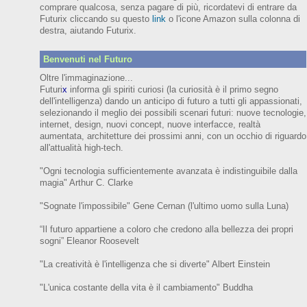
comprare qualcosa, senza pagare di più, ricordatevi di entrare da
Futurix cliccando su questo
link
o l'icone Amazon sulla colonna di
destra, aiutando Futurix.
Benvenuti nel Futuro
Oltre l'immaginazione...
Futuri
x
informa gli spiriti curiosi (
la curiosità è il primo segno
dell'intelligenza)
dando un anticipo
di futuro
a tutti gli appassionati,
selezionando il meglio dei possibili scenari futuri:
nuove tecnologie,
internet,
design,
nuovi concept, nuove interfacce, realtà
aumentata, architetture dei prossimi anni,
con
un occhio di riguardo
all'attualità high-tech.
"Ogni tecnologia sufficientemente avanzata è indistinguibile dalla
magia" Arthur C. Clarke
"Sognate l'impossibile" Gene Cernan (l'ultimo uomo sulla Luna)
“Il futuro appartiene a coloro che credono alla bellezza dei prop
ri
sogni”
Eleanor
Roosevelt
"La creatività è l'intelligenza che si diverte"
Albert Einstein
"L'unica costante della vita è il cambiamento" Buddha