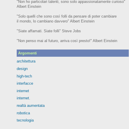
"Non ho particolari talenti, sono solo appassionatamente curioso"
Albert Einstein
"Solo quelli che sono così folli da pensare di poter cambiare
il mondo, lo cambiano davvero" Albert Einstein
"Siate affamati. Siate folli" Steve Jobs
"Non penso mai al futuro, arriva così presto!" Albert Einstein
Argomenti
architettura
design
high-tech
interfacce
internet
internet.
realtà aumentata
robotica
tecnologia