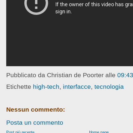
Pubblicato da Christian de Poorter
alle
09:4
Etichette
high-tech
,
interfacce
,
tecnologia
Nessun commento:
Posta un commento
Post più recente
Home page