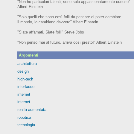
"Non ho particolari talenti, sono solo appassionatamente curioso"
Albert Einstein
"Solo quelli che sono così folli da pensare di poter cambiare
il mondo, lo cambiano davvero" Albert Einstein
"Siate affamati. Siate folli" Steve Jobs
"Non penso mai al futuro, arriva così presto!" Albert Einstein
Argomenti
architettura
design
high-tech
interfacce
internet
internet.
realtà aumentata
robotica
tecnologia