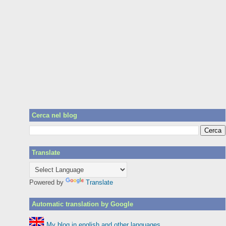
Cerca nel blog
Translate
Powered by
Translate
Automatic translation by Google
My blog in english and other languages