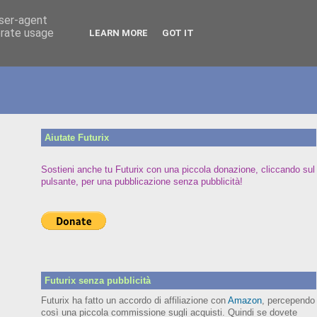
user-agent
erate usage
LEARN MORE
GOT IT
Aiutate Futurix
Sostieni anche tu Futurix con una piccola donazione, cliccando sul
pulsante, per una pubblicazione senza pubblicità!
Futurix senza pubblicità
Futurix ha fatto un accordo di affiliazione con
Amazon
, percependo
così una piccola commissione sugli acquisti. Quindi se dovete