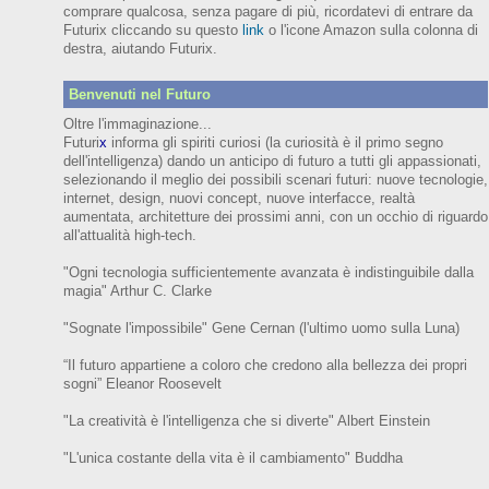
comprare qualcosa, senza pagare di più, ricordatevi di entrare da
Futurix cliccando su questo
link
o l'icone Amazon sulla colonna di
destra, aiutando Futurix.
Benvenuti nel Futuro
Oltre l'immaginazione...
Futuri
x
informa gli spiriti curiosi (
la curiosità è il primo segno
dell'intelligenza)
dando un anticipo
di futuro
a tutti gli appassionati,
selezionando il meglio dei possibili scenari futuri:
nuove tecnologie,
internet,
design,
nuovi concept, nuove interfacce, realtà
aumentata, architetture dei prossimi anni,
con
un occhio di riguardo
all'attualità high-tech.
"Ogni tecnologia sufficientemente avanzata è indistinguibile dalla
magia" Arthur C. Clarke
"Sognate l'impossibile" Gene Cernan (l'ultimo uomo sulla Luna)
“Il futuro appartiene a coloro che credono alla bellezza dei prop
ri
sogni”
Eleanor
Roosevelt
"La creatività è l'intelligenza che si diverte"
Albert Einstein
"L'unica costante della vita è il cambiamento" Buddha