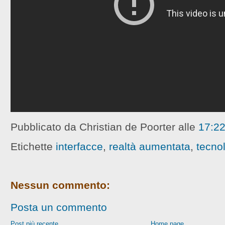
Pubblicato da Christian de Poorter
alle
17:2
Etichette
interfacce
,
realtà aumentata
,
tecno
Nessun commento:
Posta un commento
Post più recente
Home page