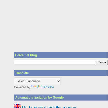
Cerca nel blog
Translate
Powered by
Translate
Automatic translation by Google
My blog in english and other languages