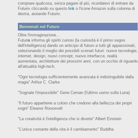
comprare qualcosa, senza pagare di più, ricordatevi di entrare da
Futurix cliccando su questo
link
o l'icone Amazon sulla colonna di
destra, aiutando Futurix.
Benvenuti nel Futuro
Oltre l'immaginazione...
Futuri
x
informa gli spiriti curiosi (
la curiosità è il primo segno
dell'intelligenza)
dando un anticipo
di futuro
a tutti gli appassionati,
selezionando il meglio dei possibili scenari futuri:
nuove tecnologie,
internet,
design,
nuovi concept, nuove interfacce, realtà
aumentata, architetture dei prossimi anni,
con
un occhio di riguardo
all'attualità high-tech.
"Ogni tecnologia sufficientemente avanzata è indistinguibile dalla
magia" Arthur C. Clarke
"Sognate l'impossibile" Gene Cernan (l'ultimo uomo sulla Luna)
“Il futuro appartiene a coloro che credono alla bellezza dei prop
ri
sogni”
Eleanor
Roosevelt
"La creatività è l'intelligenza che si diverte"
Albert Einstein
"L'unica costante della vita è il cambiamento" Buddha