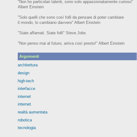
"Non ho particolari talenti, sono solo appassionatamente curioso"
Albert Einstein
"Solo quelli che sono così folli da pensare di poter cambiare
il mondo, lo cambiano davvero" Albert Einstein
"Siate affamati. Siate folli" Steve Jobs
"Non penso mai al futuro, arriva così presto!" Albert Einstein
Argomenti
architettura
design
high-tech
interfacce
internet
internet.
realtà aumentata
robotica
tecnologia