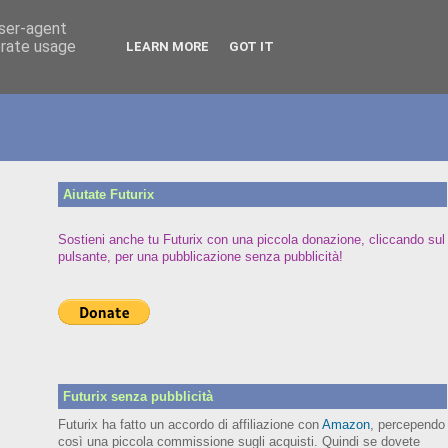
user-agent
erate usage
LEARN MORE
GOT IT
Aiutate Futurix
Sostieni anche tu Futurix con una piccola donazione, cliccando sul
pulsante, per una pubblicazione senza pubblicità!
Futurix senza pubblicità
Futurix ha fatto un accordo di affiliazione con
Amazon
, percependo
così una piccola commissione sugli acquisti. Quindi se dovete