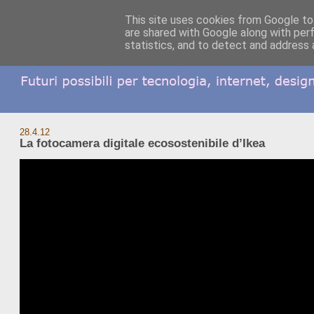
This site uses cookies from Google to 
are shared with Google along with per
statistics, and to detect and address 
28.4.12
La fotocamera digitale ecosostenibile d’Ikea