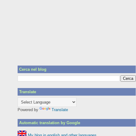
Cerca nel blog
Translate
Powered by
Translate
Automatic translation by Google
My blog in english and other languages