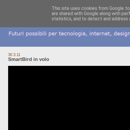
This site uses cookies from Google to 
are shared with Google along with per
statistics, and to detect and address 
30.3.11
SmartBird in volo