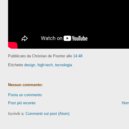
Pubblicato da Christian de Poorter
alle
14:48
Etichette
design
,
high-tech
,
tecnologia
Nessun commento:
Posta un commento
Post più recente
Hom
Iscriviti a:
Commenti sul post (Atom)