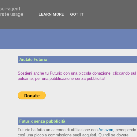
user-agent
erate usage
LEARN MORE
GOT IT
Aiutate Futurix
Sostieni anche tu Futurix con una piccola donazione, cliccando sul
pulsante, per una pubblicazione senza pubblicità!
Futurix senza pubblicità
Futurix ha fatto un accordo di affiliazione con
Amazon
, percependo
così una piccola commissione sugli acquisti. Quindi se dovete