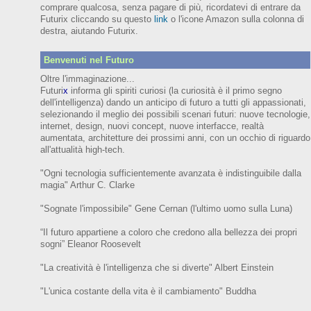
comprare qualcosa, senza pagare di più, ricordatevi di entrare da
Futurix cliccando su questo
link
o l'icone Amazon sulla colonna di
destra, aiutando Futurix.
Benvenuti nel Futuro
Oltre l'immaginazione...
Futuri
x
informa gli spiriti curiosi (
la curiosità è il primo segno
dell'intelligenza)
dando un anticipo
di futuro
a tutti gli appassionati,
selezionando il meglio dei possibili scenari futuri:
nuove tecnologie,
internet,
design,
nuovi concept, nuove interfacce, realtà
aumentata, architetture dei prossimi anni,
con
un occhio di riguardo
all'attualità high-tech.
"Ogni tecnologia sufficientemente avanzata è indistinguibile dalla
magia" Arthur C. Clarke
"Sognate l'impossibile" Gene Cernan (l'ultimo uomo sulla Luna)
“Il futuro appartiene a coloro che credono alla bellezza dei prop
ri
sogni”
Eleanor
Roosevelt
"La creatività è l'intelligenza che si diverte"
Albert Einstein
"L'unica costante della vita è il cambiamento" Buddha