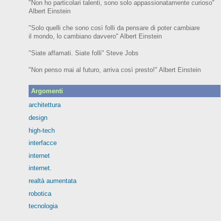
"Non ho particolari talenti, sono solo appassionatamente curioso"
Albert Einstein
"Solo quelli che sono così folli da pensare di poter cambiare
il mondo, lo cambiano davvero" Albert Einstein
"Siate affamati. Siate folli" Steve Jobs
"Non penso mai al futuro, arriva così presto!" Albert Einstein
Argomenti
architettura
design
high-tech
interfacce
internet
internet.
realtà aumentata
robotica
tecnologia