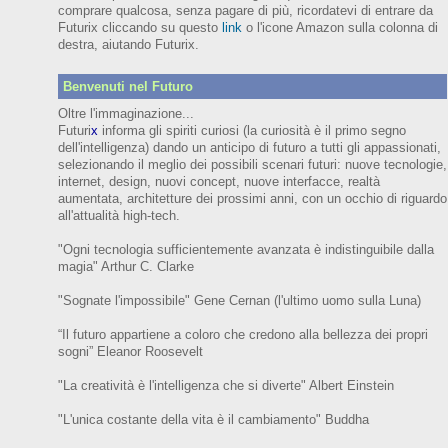
comprare qualcosa, senza pagare di più, ricordatevi di entrare da
Futurix cliccando su questo
link
o l'icone Amazon sulla colonna di
destra, aiutando Futurix.
Benvenuti nel Futuro
Oltre l'immaginazione...
Futuri
x
informa gli spiriti curiosi (
la curiosità è il primo segno
dell'intelligenza)
dando un anticipo
di futuro
a tutti gli appassionati,
selezionando il meglio dei possibili scenari futuri:
nuove tecnologie,
internet,
design,
nuovi concept, nuove interfacce, realtà
aumentata, architetture dei prossimi anni,
con
un occhio di riguardo
all'attualità high-tech.
"Ogni tecnologia sufficientemente avanzata è indistinguibile dalla
magia" Arthur C. Clarke
"Sognate l'impossibile" Gene Cernan (l'ultimo uomo sulla Luna)
“Il futuro appartiene a coloro che credono alla bellezza dei prop
ri
sogni”
Eleanor
Roosevelt
"La creatività è l'intelligenza che si diverte"
Albert Einstein
"L'unica costante della vita è il cambiamento" Buddha