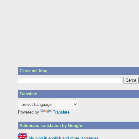
Cerca nel blog
Translate
Powered by
Translate
Automatic translation by Google
My blog in english and other languages