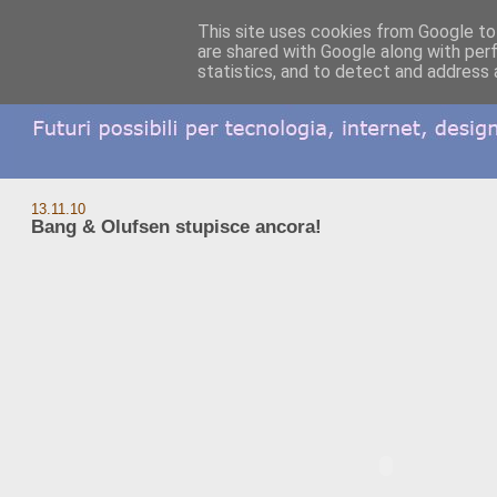
This site uses cookies from Google to 
are shared with Google along with per
statistics, and to detect and address 
13.11.10
Bang & Olufsen stupisce ancora!