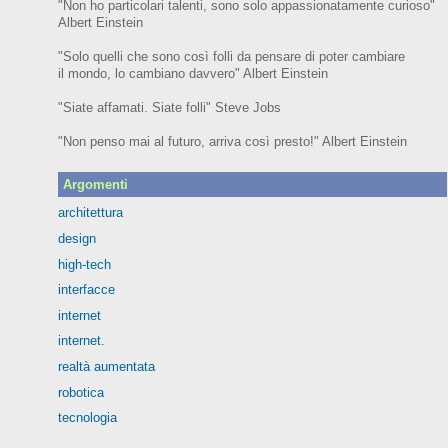
"Non ho particolari talenti, sono solo appassionatamente curioso"
Albert Einstein
"Solo quelli che sono così folli da pensare di poter cambiare
il mondo, lo cambiano davvero" Albert Einstein
"Siate affamati. Siate folli" Steve Jobs
"Non penso mai al futuro, arriva così presto!" Albert Einstein
Argomenti
architettura
design
high-tech
interfacce
internet
internet.
realtà aumentata
robotica
tecnologia