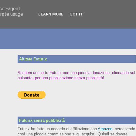
user-agent
erate usage
LEARN MORE
GOT IT
Aiutate Futurix
Sostieni anche tu Futurix con una piccola donazione, cliccando sul
pulsante, per una pubblicazione senza pubblicità!
Futurix senza pubblicità
Futurix ha fatto un accordo di affiliazione con
Amazon
, percependo
così una piccola commissione sugli acquisti. Quindi se dovete